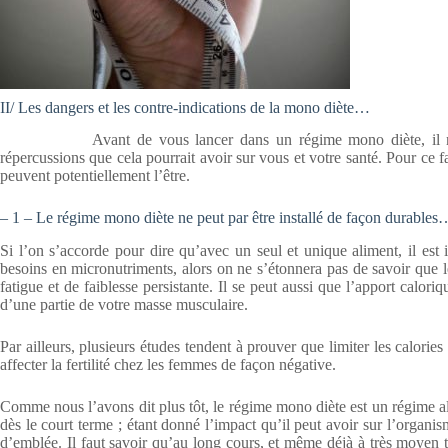
II/ Les dangers et les contre-indications de la mono diète…
Avant de vous lancer dans un régime mono diète, il nous s
répercussions que cela pourrait avoir sur vous et votre santé. Pour ce f
peuvent potentiellement l’être.
– 1 – Le régime mono diète ne peut par être installé de façon durables
Si l’on s’accorde pour dire qu’avec un seul et unique aliment, il est
besoins en micronutriments, alors on ne s’étonnera pas de savoir que 
fatigue et de faiblesse persistante. Il se peut aussi que l’apport calori
d’une partie de votre masse musculaire.
Par ailleurs, plusieurs études tendent à prouver que limiter les calorie
affecter la fertilité chez les femmes de façon négative.
Comme nous l’avons dit plus tôt, le régime mono diète est un régime ali
dès le court terme ; étant donné l’impact qu’il peut avoir sur l’organi
d’emblée. Il faut savoir qu’au long cours, et même déjà à très moyen t