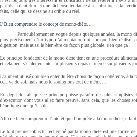
Il est toujours très intéressant et constructif de se référer à l’avis d’
parfois la dent dure et une fâcheuse tendance à se substituer à la “vérit
faits, celle qui se dessine au crible du réel.
I/ Bien comprendre le concept de mono-diète…
Particulièrement en vogue depuis quelques années, la mono diète s’
plus précisément d’un type d’alimentation qui, lorsque bien réalisé, 
digestion, mais aussi le bien-être de façon plus globale, rien que ça !
Le principe fondateur de la mono diète tient en une procédure alimenta
et cela peut s’étaler ensuite sur plusieurs repas et même sur plusieurs jo
L’aliment utilisé doit bien entendu être choisi de façon cohérente, à la
cela va de soi, mais nous le soulignons tout de même…
En dépit du fait que ce principe puisse paraître des plus simplistes, 
d’exécution dont vous allez faire preuve, sans cela, que les choses soi
bénéfique quel qu’il soit…
Afin de bien comprendre l’intérêt que l’on prête à la mono diète, il faut
Le tout premier objectif recherché par la mono diète est une forme de
période ou un laps de temps donné. C’est ce postulat initial, qui, par