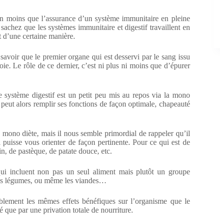
 rien moins que l’assurance d’un système immunitaire en pleine
sachez que les systèmes immunitaire et digestif travaillent en
nt d’une certaine manière.
i savoir que le premier organe qui est desservi par le sang issu
 foie. Le rôle de ce dernier, c’est ni plus ni moins que d’épurer
 système digestif est un petit peu mis au repos via la mono
i peut alors remplir ses fonctions de façon optimale, chapeauté
o diète, mais il nous semble primordial de rappeler qu’il
il puisse vous orienter de façon pertinente. Pour ce qui est de
n, de pastèque, de patate douce, etc.
qui incluent non pas un seul aliment mais plutôt un groupe
 les légumes, ou même les viandes…
blement les mêmes effets bénéfiques sur l’organisme que le
é que par une privation totale de nourriture.