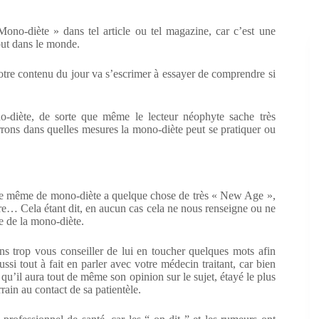
ono-diète » dans tel article ou tel magazine, car c’est une
out dans le monde.
otre contenu du jour va s’escrimer à essayer de comprendre si
o-diète, de sorte que même le lecteur néophyte sache très
rons dans quelles mesures la mono-diète peut se pratiquer ou
ncipe même de mono-diète a quelque chose de très « New Age »,
aître… Cela étant dit, en aucun cas cela ne nous renseigne ou ne
ue de la mono-diète.
ons trop vous conseiller de lui en toucher quelques mots afin
si tout à fait en parler avec votre médecin traitant, car bien
ier qu’il aura tout de même son opinion sur le sujet, étayé le plus
rain au contact de sa patientèle.