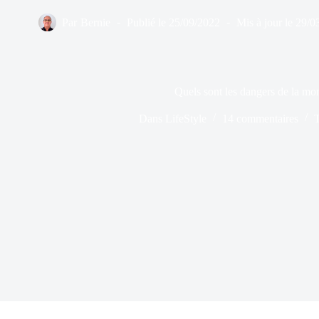
Par
Bernie
Publié le
25/09/2022
Mis à jour le
29/0
Quels sont les dangers de la mon
Dans
LifeStyle
14 commentaires
T