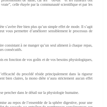
un professionnel de santé, car les “ on-dit ” et les rumeurs ont
é vraie”, celle étayée par la communauté scientifique et par les
avère être bien plus qu’un simple effet de mode. Il s’agit
peut vous permettre d’améliorer sensiblement le processus de
ire consistant à ne manger qu’un seul aliment à chaque repas,
urs consécutifs.
 fois en fonction de vos goûts et de vos besoins physiologiques,
l’efficacité du procédé réside principalement dans la rigueur
ent bien claires, la mono diète n’aura strictement aucun effet
 se pencher dans le détail sur la physiologie humaine.
 mise au repos de l’ensemble de la sphère digestive, pour une
 effet de cascade, va entraîner de nombreuses conséquences sur