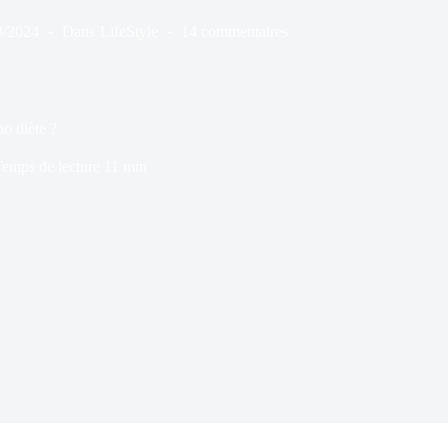
3/2024
Dans
LifeStyle
14 commentaires
o diète ?
emps de lecture
11 min