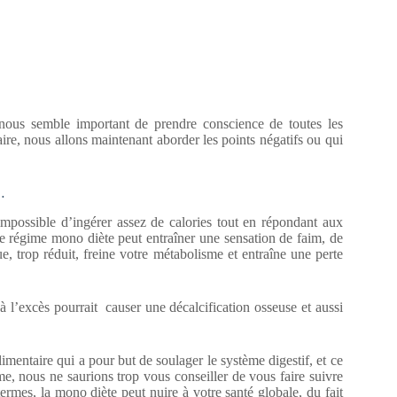
emble important de prendre conscience de toutes les
aire, nous allons maintenant aborder les points négatifs ou qui
…
 impossible d’ingérer assez de calories tout en répondant aux
le régime mono diète peut entraîner une sensation de faim, de
que, trop réduit, freine votre métabolisme et entraîne une perte
s à l’excès pourrait causer une décalcification osseuse et aussi
mentaire qui a pour but de soulager le système digestif, et ce
sme, nous ne saurions trop vous conseiller de vous faire suivre
ermes, la mono diète peut nuire à votre santé globale, du fait