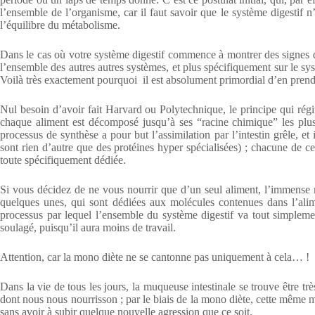
l’ensemble de l’organisme, car il faut savoir que le système digestif n
l’équilibre du métabolisme.
Dans le cas où votre système digestif commence à montrer des signes de
l’ensemble des autres autres systèmes, et plus spécifiquement sur le s
Voilà très exactement pourquoi il est absolument primordial d’en prendr
Nul besoin d’avoir fait Harvard ou Polytechnique, le principe qui régit
chaque aliment est décomposé jusqu’à ses “racine chimique” les plus
processus de synthèse a pour but l’assimilation par l’intestin grêle, e
sont rien d’autre que des protéines hyper spécialisées) ; chacune de c
toute spécifiquement dédiée.
Si vous décidez de ne vous nourrir que d’un seul aliment, l’immense m
quelques unes, qui sont dédiées aux molécules contenues dans l’alime
processus par lequel l’ensemble du système digestif va tout simplement
soulagé, puisqu’il aura moins de travail.
Attention, car la mono diète ne se cantonne pas uniquement à cela… !
Dans la vie de tous les jours, la muqueuse intestinale se trouve être t
dont nous nous nourrisson ; par le biais de la mono diète, cette même 
sans avoir à subir quelque nouvelle agression que ce soit.