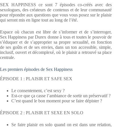
SEX HAPPINESS ce sont 7 épisodes co-créés avec des
sexologues, des créateurs de contenus et de leur communauté
pour répondre aux questions que vous vous posez sur le plaisir
qui seront mis en ligne tout au long de l’été.
Espace où chacun est libre de s’informer et de s’interroger,
Sex Happiness par Durex donne à tous et toutes le pouvoir de
s’éduquer et de s’approprier sa propre sexualité, en fonction
de ses goûts et de ses envies, dans un ton accessible, simple,
inclusif, ouvert et décomplexé, où le plaisir a retrouvé sa place
centrale.
Les premiers épisodes de Sex Happiness
ÉPISODE 1 : PLAISIR ET SAFE SEX
Le consentement, c’est sexy ?
Est-ce que ça casse l’ambiance de sortir un préservatif ?
C’est quand le bon moment pour se faire dépister ?
ÉPISODE 2 : PLAISIR ET SEXE EN SOLO
Se faire plaisir en solo quand on est dans une relation,