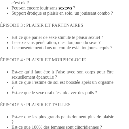
c’est ok ?
Peut-on encore jouir sans
sextoys
?
Support érotique et plaisir en solo, un jouissant combo ?
ÉPISODE 3 : PLAISIR ET PARTENAIRES
Est-ce que parler de sexe stimule le plaisir sexuel ?
Le sexe sans pénétration, c’est toujours du sexe ?
Le consentement dans un couple est-il toujours acquis ?
ÉPISODE 4 : PLAISIR ET MORPHOLOGIE
Est-ce qu’il faut être à l’aise avec son corps pour être
sexuellement épanoui.e ?
Est-ce que l’estime de soi est boostée après un orgasme
?
Est-ce que le sexe oral c’est ok avec des poils ?
ÉPISODE 5 : PLAISIR ET TAILLES
Est-ce que les plus grands penis donnent plus de plaisir
?
Est-ce que 100% des femmes sont clitoridiennes ?