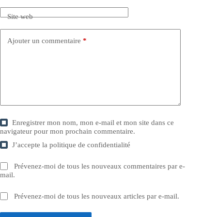
Site web
Ajouter un commentaire
*
Enregistrer mon nom, mon e-mail et mon site dans ce
navigateur pour mon prochain commentaire.
J’accepte la
politique de confidentialité
Prévenez-moi de tous les nouveaux commentaires par e-
mail.
Prévenez-moi de tous les nouveaux articles par e-mail.