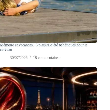
Mémoire et vacances : 6 plaisirs d’été bénéfiques pour le
cerveau
30/07/2026
18 commentaires