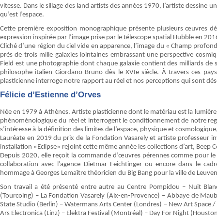
vitesse. Dans le sillage des land artists des années 1970, l’artiste dessine 
qu’est l’espace.
Cette première exposition monographique présente plusieurs œuvres dé
expression inspirée par l’image prise par le télescope spatial Hubble en 201
Cliché d’une région du ciel vide en apparence, l’image du « Champ profond
près de trois mille galaxies lointaines embrassant une perspective cosmi
Field est une photographie dont chaque galaxie contient des milliards de so
philosophe italien Giordano Bruno dès le XVIe siècle. À travers ces pays
plasticienne interroge notre rapport au réel et nos perceptions qui sont dés
Félicie d’Estienne d’Orves
Née en 1979 à Athènes. Artiste plasticienne dont le matériau est la lumière
phénoménologique du réel et interrogent le conditionnement de notre regard. D
s’intéresse à la définition des limites de l’espace, physique et cosmologique,
Lauréate en 2019 du prix de la Fondation Vasarely et artiste professeur 
installation «Eclipse» rejoint cette même année les collections d’art, Beep Co
Depuis 2020, elle reçoit la commande d’œuvres pérennes comme pour le
collaboration avec l’agence Dietmar Feichtinger ou encore dans le ca
hommage à Georges Lemaître théoricien du Big Bang pour la ville de Leuven
Son travail a été présenté entre autre au Centre Pompidou – Nuit Blan
(Tourcoing) – La Fondation Vasarely (Aix-en-Provence) – Abbaye de Maub
State Studio (Berlin) – Watermans Arts Center (Londres) – New Art Space /
Ars Electronica (Linz) – Elektra Festival (Montréal) – Day For Night (Hou