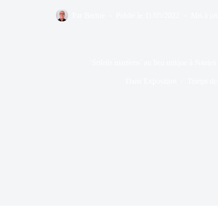
Par
Bernie
Publié le
11/05/2022
Mis à jou
‘Soleils martiens’ au lieu unique à Nantes
Dans
Exposition
Temps de 