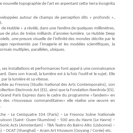
une nouvelle topographie de l’art en arpentant cette terra incognita
veloppées autour de champs de perception dits « profonds »,
6.
 de Hubble » a révélé, dans une fenêtre de quelques millimètres,
que de plus de treize milliards d’années-lumière. Le Hubble Deep
leils, une preuve visuelle de l’infinité des mondes décrite par le
ages représentés par l’imagerie et les modèles scientifiques, la
ormais multiples, parallèles, ubiques.
, ses installations et performances font appel à une connaissance
ans son travail, la lumière est à la fois l’outil et le sujet. Elle
 par la lumière et sa vitesse.
invitée au Fresnoy (Studio National des Arts Contemporains), son
llection Electronic Art (ES), ainsi que la Fondation Iberdrola (ES).
 Grand Paris Express dans le cadre du programme «Tandem» en
dre des «Nouveaux commanditaires» elle réalise une œuvre en
.
che – Le Centquatre 104 (Paris) – Le Fresnoy Scène Nationale
uisson (Saint- Ouen-l’Aumône) – 500 ans du Havre (Le Havre) –
 Sonic Acts (Amsterdam) – TBA Teatro do Bairro Alto (Lisbonne) –
ston) – OCAT (Shanghai) – Aram Art Museum (Goyang / Corée) etc.