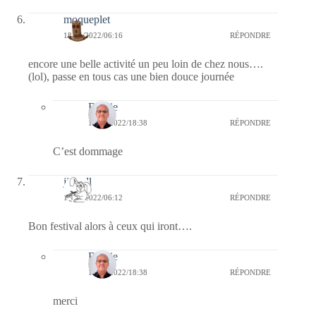
moqueplet
18/05/2022/06:16
RÉPONDRE
encore une belle activité un peu loin de chez nous….
(lol), passe en tous cas une bien douce journée
Bernie
18/05/2022/18:38
RÉPONDRE
C’est dommage
jill bill
18/05/2022/06:12
RÉPONDRE
Bon festival alors à ceux qui iront….
Bernie
18/05/2022/18:38
RÉPONDRE
merci