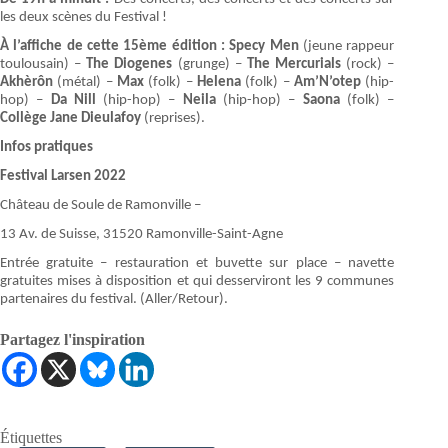
les deux scènes du Festival !
À l’affiche de cette 15ème édition : Specy Men
(jeune rappeur
toulousain) –
The Diogenes
(grunge) –
The Mercurials
(rock) –
Akhèrôn
(métal) –
Max
(folk) –
Helena
(folk) –
Am’N’otep
(hip-
hop) –
Da Nill
(hip-hop) –
Neila
(hip-hop) –
Saona
(folk) –
Collège Jane Dieulafoy
(reprises).
Infos pratiques
Festival Larsen 2022
Château de Soule de Ramonville –
13 Av. de Suisse, 31520 Ramonville-Saint-Agne
Entrée gratuite – restauration et buvette sur place – navette
gratuites mises à disposition et qui desserviront les 9 communes
partenaires du festival. (Aller/Retour).
Partagez l'inspiration
Étiquettes