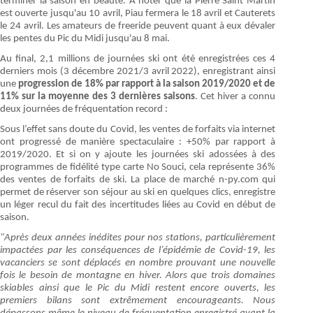
terminer la saison en beauté. A noter que la Pierre Saint Martin
est ouverte jusqu'au 10 avril, Piau fermera le 18 avril et Cauterets
le 24 avril. Les amateurs de freeride peuvent quant à eux dévaler
les pentes du Pic du Midi jusqu'au 8 mai.
Au final, 2,1 millions de journées ski ont été enregistrées ces 4
derniers mois (3 décembre 2021/3 avril 2022), enregistrant ainsi
une
progression de 18% par rapport à la saison 2019/2020 et de
11% sur la moyenne des 3 dernières saisons
. Cet hiver a connu
deux journées de fréquentation record :
Sous l’effet sans doute du Covid, les ventes de forfaits via internet
ont progressé de manière spectaculaire : +50% par rapport à
2019/2020. Et si on y ajoute les journées ski adossées à des
programmes de fidélité type carte No Souci, cela représente 36%
des ventes de forfaits de ski. La place de marché n-py.com qui
permet de réserver son séjour au ski en quelques clics, enregistre
un léger recul du fait des incertitudes liées au Covid en début de
saison.
"Après deux années inédites pour nos stations, particulièrement
impactées par les conséquences de l’épidémie de Covid-19, les
vacanciers se sont déplacés en nombre prouvant une nouvelle
fois le besoin de montagne en hiver. Alors que trois domaines
skiables ainsi que le Pic du Midi restent encore ouverts, les
premiers bilans sont extrêmement encourageants. Nous