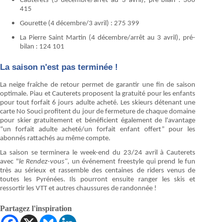
Cauterets (3 décembre/arrêt au 3 avril), pré-bilan : 366
415
Gourette (4 décembre/3 avril) : 275 399
La Pierre Saint Martin (4 décembre/arrêt au 3 avril), pré-
bilan : 124 101
La saison n'est pas terminée !
La neige fraîche de retour permet de garantir une fin de saison
optimale. Piau et Cauterets proposent la gratuité pour les enfants
pour tout forfait 6 jours adulte acheté. Les skieurs détenant une
carte No Souci profitent du jour de fermeture de chaque domaine
pour skier gratuitement et bénéficient également de l'avantage
“un forfait adulte acheté/un forfait enfant offert” pour les
abonnés rattachés au même compte.
La saison se terminera le week-end du 23/24 avril à Cauterets
avec "
le Rendez-vous"
, un événement freestyle qui prend le fun
très au sérieux et rassemble des centaines de riders venus de
toutes les Pyrénées. Ils pourront ensuite ranger les skis et
ressortir les VTT et autres chaussures de randonnée !
Partagez l'inspiration