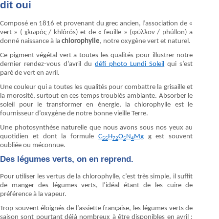
dit oui
Composé en 1816 et provenant du grec ancien, l’association de «
vert » ( χλωρός / khlôrós) et de « feuille » (φύλλον / phúllon) a
donné naissance à la
chlorophylle
, notre oxygène vert et naturel.
Ce pigment végétal vert a toutes les qualités pour illustrer notre
dernier rendez-vous d’avril du
défi photo Lundi Soleil
qui s’est
paré de vert en avril.
Une couleur qui a toutes les qualités pour combattre la grisaille et
la morosité, surtout en ces temps troublés ambiante. Absorber le
soleil pour le transformer en énergie, la chlorophylle est le
fournisseur d’oxygène de notre bonne vieille Terre.
Une photosynthèse naturelle que nous avons sous nos yeux au
quotidien et dont la formule
C
H
O
N
Mg
g est souvent
55
72
5
4
oubliée ou méconnue.
Des légumes verts, on en reprend.
Pour utiliser les vertus de la chlorophylle, c’est très simple, il suffit
de manger des légumes verts, l’idéal étant de les cuire de
préférence à la vapeur.
Trop souvent éloignés de l’assiette française, les légumes verts de
saison sont pourtant déjà nombreux à être disponibles en avril :