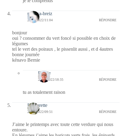
je le comprends
monica-breiz
25/04/2022/11:04
RÉPONDRE
bonjour
oui ? consommer du vert foncé si possible en choix de
légumes
tel le vert des poiraux , le pissenlit aussi , et d 4autres
bonne journée
kénavo Bernie
Bernie
28/04/2022/18:35
RÉPONDRE
tu as totalement raison
Paquerette
25/04/2022/09:51
RÉPONDRE
J’aime le printemps avec toute cette verdure qui nous
entoure.
En légumes j’aime les haricots verts frais, les épinards,