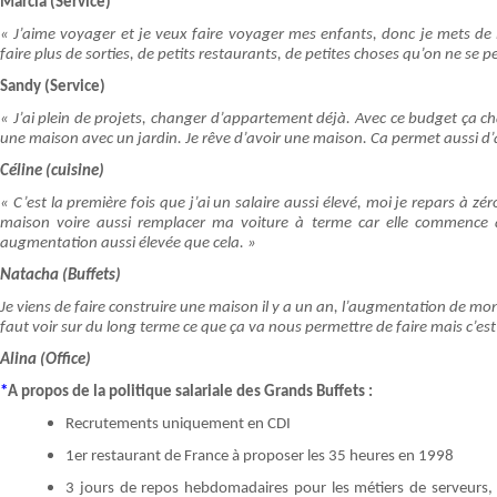
Marcia (Service)
« J’aime voyager et je veux faire voyager mes enfants, donc je mets de
faire plus de sorties, de petits restaurants, de petites choses qu’on ne se 
Sandy (Service)
« J’ai plein de projets, changer d’appartement déjà. Avec ce budget ça cha
une maison avec un jardin. Je rêve d’avoir une maison. Ca permet aussi d’ai
Céline (cuisine)
« C’est la première fois que j’ai un salaire aussi élevé, moi je repars à z
maison voire aussi remplacer ma voiture à terme car elle commence à 
augmentation aussi élevée que cela. »
Natacha (Buffets)
Je viens de faire construire une maison il y a un an, l’augmentation de mon 
faut voir sur du long terme ce que ça va nous permettre de faire mais c’es
Alina (Office)
*
A propos de la politique salariale des Grands Buffets :
Recrutements uniquement en CDI
1er restaurant de France à proposer les 35 heures en 1998
3 jours de repos hebdomadaires pour les métiers de serveurs, cu