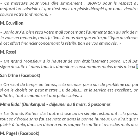
« Ce message pour vous dire simplement : BRAVO pour le respect que
majoration salariale et que c’est avec un plaisir décuplé que nous viendro
sourire votre tarif majoré. »
M. Ecuvillon
« Bonjour J’ai bien reçu votre mail concernant l’augmentation du prix de 
Je vous en remercie, mais je tiens à vous dire que votre politique de rémun
à cet effort financier concernant la rétribution de vos employés. »
M. Rossi
« Un grand Monsieur à la hauteur de son établissement bravo. Et si pay
signe de suite et dans tous les domaines consommons moins mais mieux
San Drine (Facebook)
« On vient de temps en temps, cela ne nous pose pas de problème car pou
si on le choisit on peut mettre 5€ de plus… et le service est excellent, on
d’hôtel, tout le monde est aux petits soins. »
Mme Bidal (Dunkerque) – déjeuner du 8 mars, 2 personnes
« Les Grands Buffets c’est autre chose qu’un simple restaurant … le person
tout se déroule sans fausse note et dans la bonne humeur. On dirait que 
plaisir à table, dans un décor à vous couper le souffle et avec des mets de q
M. Puget (Facebook)