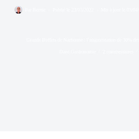
Par
Bernie
Publié le
23/03/2022
Mis à jour le
03/04
Grands Buffets de Narbonne : l’augmentation de 30% des 
Dans
Gastronomie
2 commentaires