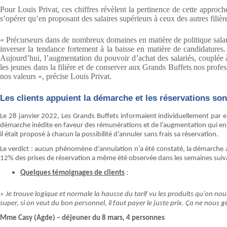
Pour Louis Privat, ces chiffres révèlent la pertinence de cette approch
s’opérer qu’en proposant des salaires supérieurs à ceux des autres filièr
« Précurseurs dans de nombreux domaines en matière de politique salar
inverser la tendance fortement à la baisse en matière de candidatures. L
Aujourd’hui, l’augmentation du pouvoir d’achat des salariés, couplée à 
les jeunes dans la filière et de conserver aux Grands Buffets nos profe
nos valeurs », précise Louis Privat.
Les clients appuient la démarche et les réservations son
Le 28 janvier 2022, Les Grands Buffets informaient individuellement par emai
démarche inédite en faveur des rémunérations et de l’augmentation qui en
il était proposé à chacun la possibilité d’annuler sans frais sa réservation.
Le verdict : aucun phénomène d’annulation n’a été constaté, la démarche a 
12% des prises de réservation a même été observée dans les semaines suiva
Quelques témoignages de clients
:
« Je trouve logique et normale la hausse du tarif vu les produits qu’on nous 
super, si on veut du bon personnel, il faut payer le juste prix. Ça ne nous 
Mme Casy (Agde) – déjeuner du 8 mars, 4 personnes