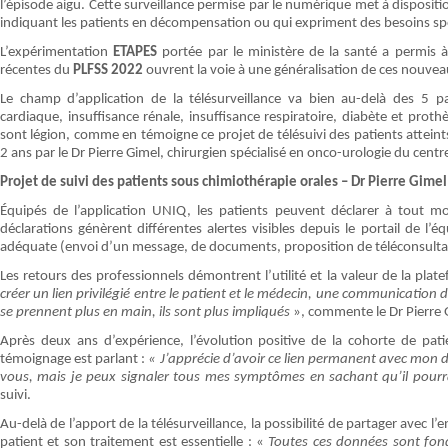
l’épisode aigu. Cette surveillance permise par le numérique met à dispositio
indiquant les patients en décompensation ou qui expriment des besoins sp
L’expérimentation
ETAPES
portée par le ministère de la santé a permis 
récentes du
PLFSS 2022
ouvrent la voie à une généralisation de ces nouveau
Le champ d’application de la télésurveillance va bien au-delà des 5 
cardiaque, insuffisance rénale, insuffisance respiratoire, diabète et pr
sont légion, comme en témoigne ce projet de télésuivi des patients atteints
2 ans par le Dr Pierre Gimel, chirurgien spécialisé en onco-urologie du cent
Projet de suivi des patients sous chimiothérapie orales – Dr Pierre Gimel
Équipés de l’application UNIQ, les patients peuvent déclarer à tout mo
déclarations génèrent différentes alertes visibles depuis le portail de l’
adéquate (envoi d’un message, de documents, proposition de téléconsultati
Les retours des professionnels démontrent l’utilité et la valeur de la pla
créer un lien privilégié entre le patient et le médecin, une communication di
se prennent plus en main, ils sont plus impliqués
», commente le Dr Pierre 
Après deux ans d’expérience, l’évolution positive de la cohorte de patie
témoignage est parlant :
« J’apprécie d’avoir ce lien permanent avec mon 
vous, mais je peux signaler tous mes symptômes en sachant qu’il pourr
suivi.
Au-delà de l’apport de la télésurveillance, la possibilité de partager avec l
patient et son traitement est essentielle : «
Toutes ces données sont fond