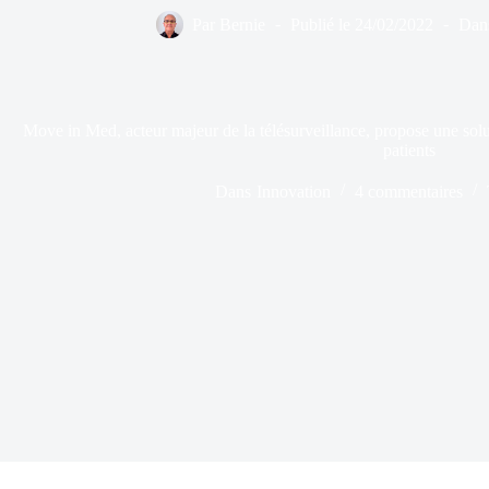
Par
Bernie
Publié le
24/02/2022
Dan
Move in Med, acteur majeur de la télésurveillance, propose une solu
patients
Dans
Innovation
4 commentaires