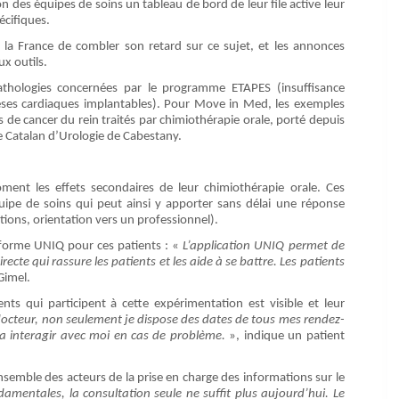
n des équipes de soins un tableau de bord de leur file active leur
écifiques.
à la France de combler son retard sur ce sujet, et les annonces
x outils.
pathologies concernées par le programme ETAPES (insuffisance
othèses cardiaques implantables). Pour Move in Med, les exemples
 de cancer du rein traités par chimiothérapie orale, porté depuis
re Catalan d’Urologie de Cabestany.
ment les effets secondaires de leur chimiothérapie orale. Ces
équipe de soins qui peut ainsi y apporter sans délai une réponse
ons, orientation vers un professionnel).
teforme UNIQ pour ces patients : «
L’application UNIQ permet de
recte qui rassure les patients et les aide à se battre. Les patients
Gimel.
nts qui participent à cette expérimentation est visible et leur
docteur, non seulement je dispose des dates de tous mes rendez-
a interagir avec moi en cas de problème.
», indique un patient
’ensemble des acteurs de la prise en charge des informations sur le
amentales, la consultation seule ne suffit plus aujourd’hui. Le