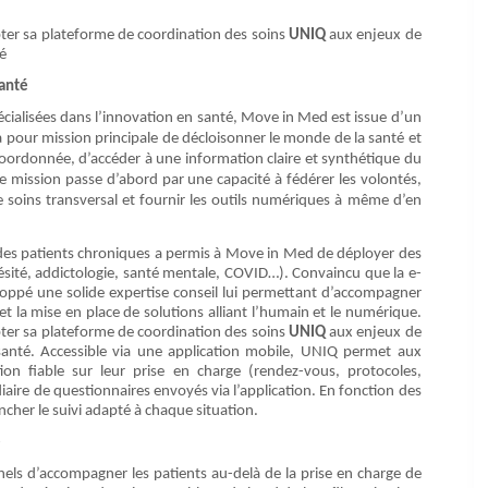
er sa plateforme de coordination des soins
UNIQ
aux enjeux de
é
santé
écialisées dans l’innovation en santé, Move in Med est issue d’un
a pour mission principale de décloisonner le monde de la santé et
oordonnée, d’accéder à une information claire et synthétique du
te mission passe d’abord par une capacité à fédérer les volontés,
e soins transversal et fournir les outils numériques à même d’en
vi des patients chroniques a permis à Move in Med de déployer des
ésité, addictologie, santé mentale, COVID…). Convaincu que la e-
eloppé une solide expertise conseil lui permettant d’accompagner
t la mise en place de solutions alliant l’humain et le numérique.
ter sa plateforme de coordination des soins
UNIQ
aux enjeux de
santé. Accessible via une application mobile, UNIQ permet aux
ion fiable sur leur prise en charge (rendez-vous, protocoles,
diaire de questionnaires envoyés via l’application. En fonction des
ncher le suivi adapté à chaque situation.
é
nels d’accompagner les patients au-delà de la prise en charge de