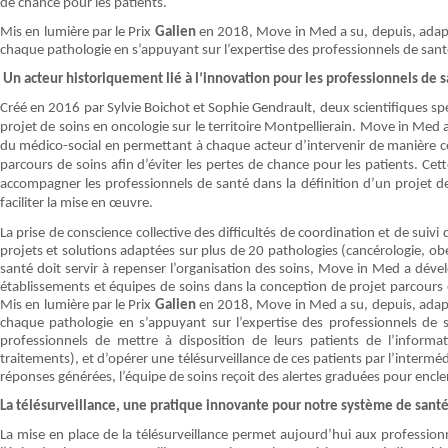
de chance pour les patients.
Mis en lumière par le Prix
Galien
en 2018, Move in Med a su, depuis, adapt
chaque pathologie en s’appuyant sur l’expertise des professionnels de sant
Un acteur historiquement lié à l’innovation pour les professionnels de 
Créé en 2016 par Sylvie Boichot et Sophie Gendrault, deux scientifiques sp
projet de soins en oncologie sur le territoire Montpellierain. Move in Med 
du médico-social en permettant à chaque acteur d’intervenir de manière c
parcours de soins afin d’éviter les pertes de chance pour les patients. Cet
accompagner les professionnels de santé dans la définition d’un projet d
faciliter la mise en
œuvre
.
La prise de conscience collective des difficultés de coordination et de sui
projets et solutions adaptées sur plus de 20 pathologies (cancérologie, ob
santé doit servir à repenser l’organisation des soins, Move in Med a dév
établissements et équipes de soins dans la conception de projet parcours e
Mis en lumière par le Prix
Galien
en 2018, Move in Med a su, depuis, adap
chaque pathologie en s’appuyant sur l’expertise des professionnels de 
professionnels de mettre à disposition de leurs patients de l’informat
traitements), et d’opérer une télésurveillance de ces patients par l’intermé
réponses générées, l’équipe de soins reçoit des alertes graduées pour encle
La télésurveillance, une pratique innovante pour notre système de sant
La mise en place de la télésurveillance permet aujourd’hui aux profession