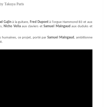
 by Takuya Paris
d Gajin
à la guitare,
Fred Dupont
à l’orgue Hammond B3 et aux
ns,
Nicho Vella
aux claviers et
Samuel Maingaud
aux duduks et
rs humaines, ce projet, porté par
Samuel Maingaud
, ambitionne
é.