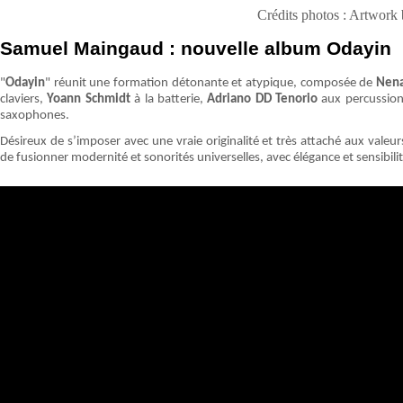
Crédits photos : Artwork
Samuel Maingaud : nouvelle album Odayin
"
Odayin
" réunit une formation détonante et atypique, composée de
Nena
claviers,
Yoann Schmidt
à la batterie,
Adriano DD Tenorio
aux percussio
saxophones.
Désireux de s’imposer avec une vraie originalité et très attaché aux valeu
de fusionner modernité et sonorités universelles, avec élégance et sensibilit