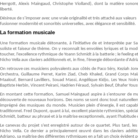
Herrgott, Alexis Maingaud, Christophe Violland), dont la matière sono
liberté.
Désireux de s’imposer avec une vraie originalité et très attaché aux valeu
fusionner modernité et sonorités universelles, avec élégance et sensibilité.
La formation musicale
Une formation musicale détonante, à l'initiative de et interprétée pa
soliste et faiseur de thème. On y reconnaît les envolées lyriques et la mod
toucher, l'excellence rythmique de Yoann Schmidt à la batterie ; le feeling et
Nicho Vella aux claviers additionnels et, in fine, l'énergie débordante d'Ad
On retrouve ces musiciens polyvalents aux côtés de Paco Séry, Keziah Jone
Orchestra, Guillaume Perret, Karim Ziad, Cheb Khaled, Grand Corps Mal
Maalouf, Bernard Lavilliers, Souad Massi, Angélique Kidjo, Les Yeux No
Baptiste Herbin, Vincent Peirani, Hadrien Féraud, Sylvain Beuf, Dhafer Yous
En montant cette formation, Samuel Maingaud aspire à s’entourer de musi
découverte de nouveaux horizons. Des noms se sont donc tout naturellemen
imprégné des musiques du monde. Musicien plein d'énergie, il est capab
traditionnel. Fred Dupont, quant à lui, excellent pianiste rythmicien, spéc
Schmidt, batteur au phrasé et à la maîtrise exceptionnels, ayant l'habitude 
Le canevas du projet s'est enregistré autour de ce quartet. Plus tard, les
Nicho Vella. Ce dernier a principalement œuvré dans les claviers addi
Adriano, sa maîtrise des différentes rythmiques en a fait un choix évident p