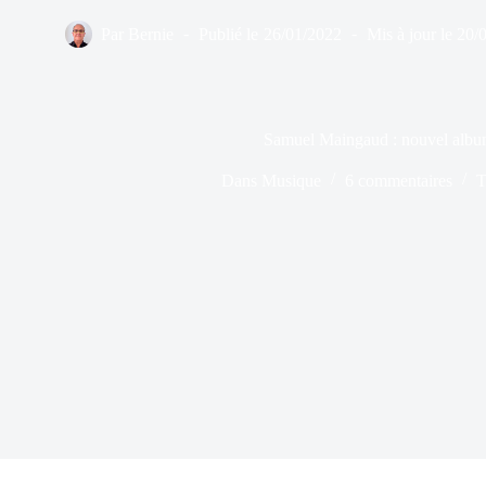
Par
Bernie
Publié le
26/01/2022
Mis à jour le
20/
Samuel Maingaud : nouvel alb
Dans
Musique
6 commentaires
T