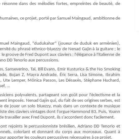
re résonne dans des mélodies fortes, empreintes de beauté, de
rs humaines, ce projet, porté par Samuel Maingaud, ambitionne de
r Samuel Maingaud, "dudukahar" (joueur de duduk en arménien),
ernité du phrasé ethnico-bluezzy de Nenad Gajin à la guitare ; le
 le groove de Fred Dupont aux claviers ; l'élégance à l'italienne de
riano DD Tenorio aux percussions.
s, Sanseverino, Tal, Bill Evans, Emir Kusturica & the No Smoking
ade, Bojan Z, Mayra Andrade, Éric Serra, Lisa Simone, Ibrahim
irs, Ute Lemper, Mônica Passos, Les Désaxés, Stéphane Huchard,
sef, …
ciens polyvalents, partageant son goût pour l'éclectisme et la
t imposés. Nenad Gajin qui, du fait de ses origines serbes, est
le de jouer un solo bluezzy, mais dans un contexte de musique
ialiste des claviers vintages dont l'orgue Hammond B3. Puis, Yoann
de travailler avec Fred Dupont, ils s'accordent donc facilement.
 ont rejoints le percussionniste brésilien, Adriano DD Tenorio et
tionnels, coloriant et donnant du corps aux morceaux. Quant à
our apporter les couleurs percussives nécessaires à ce projet.