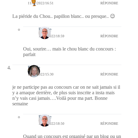
11/01/2022/16:51
RÉPONDRE
La piéride du Chou.. papillon blanc.. ou presque.. 😉
Bernie
11/01/2022/18:59
RÉPONDRE
Oui, sourire… mais le chou blanc du concours :
parfait
Renée
10/01/2022/15:30
RÉPONDRE
je ne participe pas au concours car on ne sait jamais si il
y a arnaque derrière, de plus suis inscrite a insta mais
n’y vais casi jamais….Voilà pour ma part. Bonne
semaine
Bernie
10/01/2022/18:50
RÉPONDRE
Quand un concours est organisé par un blog ou un