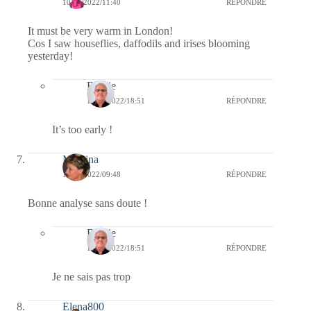
10/01/2022/11:40
RÉPONDRE
It must be very warm in London!
Cos I saw houseflies, daffodils and irises blooming
yesterday!
Bernie
10/01/2022/18:51
RÉPONDRE
It’s too early !
Mamina
10/01/2022/09:48
RÉPONDRE
Bonne analyse sans doute !
Bernie
10/01/2022/18:51
RÉPONDRE
Je ne sais pas trop
Elena800