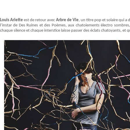
Louis Arlette
est de retour avec
Arbre de Vie
, un titre pop et solaire qui a
l’instar de Des Ruines et des Poèmes, aux chatoiements électro sombres
chaque silence et chaque interstice laisse passer des éclats chatoyants, et q