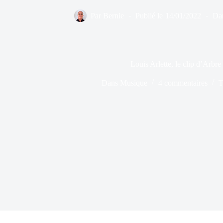
Par
Bernie
Publié le
14/01/2022
Da
Louis Arlette, le clip d’Arbre
Dans
Musique
4 commentaires
T