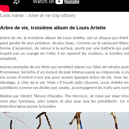
Louis Arlette – Arbre de vie (clip officiel)
Arbre de vie, troisième album de Louis Arlette
Arbre de vie, le troisième album de Louis Arlette, est un disque qui chérit 
peut garder de plus précieux, de plus beau. Comme sur le saisissant Blanc e
forme d’ascension, de retour à la surface, porté par une batterie qui p
Inspiré par un voyage en Crète, il en reprend les couleurs, la lumière 
simplicité.
Autres exemples de ces titres qui semblent planer sur l’élan de refrains puissa
Promeneur, bel écho d’un instant de paix intense passé au crépuscule, à c
Les zones d’ombre n’ont pas pour autant épargné Arbre de vie. Avec les 
décalage, à côté de la vie. Mais s’il fuyait jadis L’Aurore, Louis Arlette 
scintillants comme ces étoiles qui, seules, accompagnent les nuits sans som
Réalisé par Dimitri Tikovoi (Placebo, The Horrors), et mixé par Alan M
veut plus lumineux, plus solaire et plus pop que les précédents. Un r
interstice laisse passer la lumière.