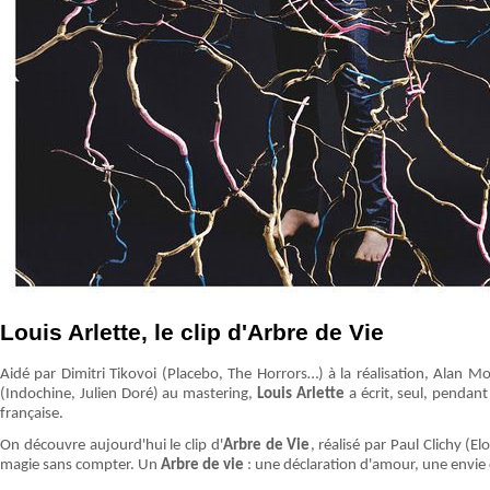
Louis Arlette, le clip d'Arbre de Vie
Aidé par Dimitri Tikovoi (Placebo, The Horrors…) à la réalisation, Alan
(Indochine, Julien Doré) au mastering,
Louis Arlette
a écrit, seul, pendan
française.
On découvre aujourd'hui le clip d'
Arbre de Vie
, réalisé par Paul Clichy (
magie sans compter. Un
Arbre de vie
: une déclaration d'amour, une envie 