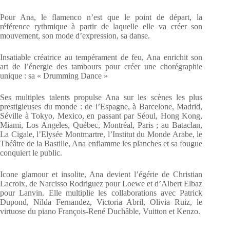
Pour Ana, le flamenco n’est que le point de départ, la
référence rythmique à partir de laquelle elle va créer son
mouvement, son mode d’expression, sa danse.
Insatiable créatrice au tempérament de feu, Ana enrichit son
art de l’énergie des tambours pour créer une chorégraphie
unique : sa « Drumming Dance »
Ses multiples talents propulse Ana sur les scènes les plus
prestigieuses du monde : de l’Espagne, à Barcelone, Madrid,
Séville à Tokyo, Mexico, en passant par Séoul, Hong Kong,
Miami, Los Angeles, Québec, Montréal, Paris ; au Bataclan,
La Cigale, l’Elysée Montmartre, l’Institut du Monde Arabe, le
Théâtre de la Bastille, Ana enflamme les planches et sa fougue
conquiert le public.
Icone glamour et insolite, Ana devient l’égérie de Christian
Lacroix, de Narcisso Rodriguez pour Loewe et d’Albert Elbaz
pour Lanvin. Elle multiplie les collaborations avec Patrick
Dupond, Nilda Fernandez, Victoria Abril, Olivia Ruiz, le
virtuose du piano François-René Duchâble, Vuitton et Kenzo.