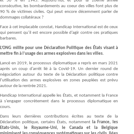
et 50 % en 1945. Aujourd’hui, et pour la 10ème année
consécutive, les bombardements au coeur des villes font plus de
90 % de victimes civiles. Qui peut encore décemment parler de
dommages collatéraux ?
Face à cet implacable constat, Handicap International est de ceux
qui pensent qu’il est encore possible d’agir contre ces pratiques
barbares.
L’ONG milite pour une Déclaration Politique des États visant à
mettre fin à l’usage des armes explosives dans les villes
.
Lancé en 2019, le processus diplomatique a repris en mars 2021
après un coup d’arrêt lié à la Covid-19. Un dernier round de
négociation autour du texte de la Déclaration politique contre
l’utilisation des armes explosives en zones peuplées est prévu
autour de la rentrée 2021.
Handicap International appelle les États, et notamment la France
à s’engager concrètement dans le processus diplomatique en
cours.
Dans leurs dernières contributions écrites au texte de la
Déclaration politique, certains États, notamment
la France, les
Etats-Unis, le Royaume-Uni, le Canada et la Belgique
minimisent les conséquences systématiques sur les civils, liées