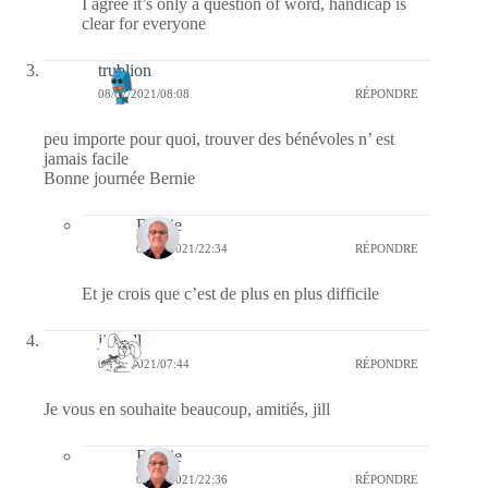
I agree it’s only a question of word, handicap is
clear for everyone
trublion
08/07/2021/08:08
RÉPONDRE
peu importe pour quoi, trouver des bénévoles n’ est
jamais facile
Bonne journée Bernie
Bernie
08/07/2021/22:34
RÉPONDRE
Et je crois que c’est de plus en plus difficile
jill bill
08/07/2021/07:44
RÉPONDRE
Je vous en souhaite beaucoup, amitiés, jill
Bernie
08/07/2021/22:36
RÉPONDRE