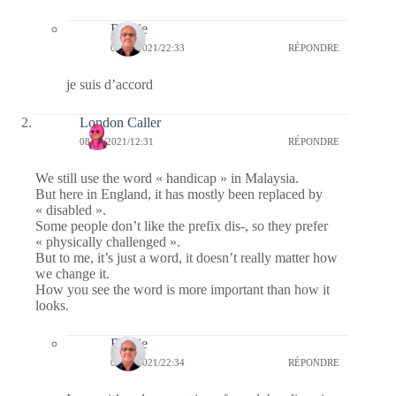
Bernie
08/07/2021/22:33
RÉPONDRE
je suis d’accord
London Caller
08/07/2021/12:31
RÉPONDRE
We still use the word « handicap » in Malaysia.
But here in England, it has mostly been replaced by
« disabled ».
Some people don’t like the prefix dis-, so they prefer
« physically challenged ».
But to me, it’s just a word, it doesn’t really matter how
we change it.
How you see the word is more important than how it
looks.
Bernie
08/07/2021/22:34
RÉPONDRE