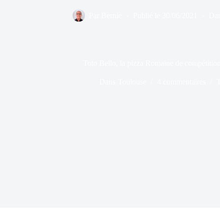
Par
Bernie
Publié le
30/06/2021
Da
Toto Bello, la pizza Romaine de compétition
Dans
Toulouse
4 commentaires
T