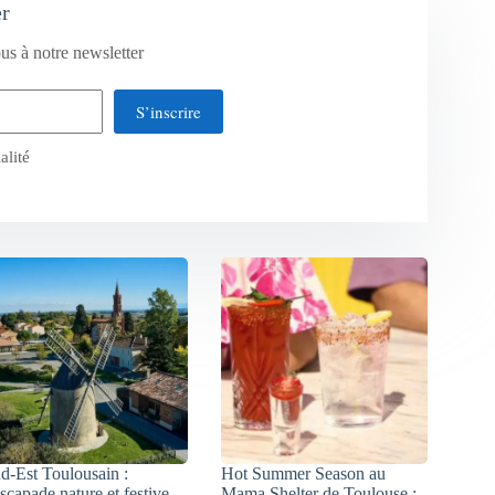
er
us à notre newsletter
S’inscrire
alité
d-Est Toulousain :
Hot Summer Season au
escapade nature et festive
Mama Shelter de Toulouse :