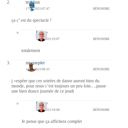
trublion
17/06/2021/07:47
RÉPONDRE
ça c’ est du spectacle !
Bernie
17/06/2021/19:07
RÉPONDRE
totalement
moqueplet
17/06/2021/06:33
RÉPONDRE
j »espère que ces soirées de danse auront bien du
monde, pour nous c’est toujours un peu loin….passe
une bien douce journée de ce jeudi
Bernie
17/06/2021/19:08
RÉPONDRE
Je pense que ça affichera complet