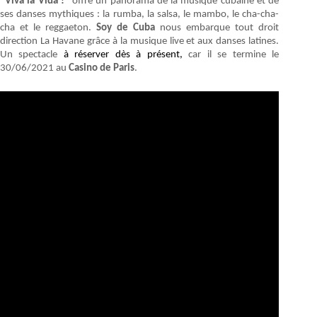
"Viva la Vida !"
offre un panorama de la musique cubaine et de
ses danses mythiques : la rumba, la salsa, le mambo, le cha-cha-
cha et le reggaeton.
Soy de Cuba
nous embarque tout droit
direction La Havane grâce à la musique live et aux danses latines.
Un spectacle
à réserver dès à présent,
car il se termine le
30/06/2021 au
Casino de Paris
.