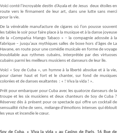
Voici conté l’incroyable destin d’Ayala et de Jesus deux étoiles en
route vers le firmament de leur art, dans une lutte sans merci
pour la vie.
De la vénérable manufacture de cigares où l’on pousse souvent
les tables le soir pour faire place à la musique et à la danse joyeuse
de la «Compañı́a Mango Tabaco » – la compagnie adossée à la
fabrique – jusqu’aux mythiques salles de boxe hors d’âges de La
Havane, en route pour une comédie musicale en forme de voyage
inoubliable aux rythmes cubains, interprétée par des virtuoses
cubains parmi les meilleurs musiciens et danseurs de leur île.
Voici « Soy de Cuba », un hymne à la liberté absolue et à la vie,
pour clamer haut et fort et le chanter, sur fond de musiques
colorées et de danses exaltantes : « ! Viva la vida ! ».
Prêt pour embarquer pour Cuba avec les quatorze danseurs de la
troupe et les six musiciens et deux chanteurs de Soy de Cuba ?
Réservez dès à présent pour ce spectacle qui offre un cocktail de
sensualité riche de sens, mélange d'émotions intenses qui éblouit
les yeux et incendie le cœur.
Soy de Cuba, « Viva la vida » au Casino de Paris, 16 Rue de