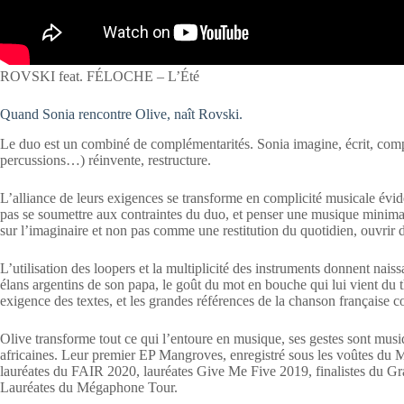
ROVSKI feat. FÉLOCHE – L’Été
Quand Sonia rencontre Olive, naît Rovski.
Le duo est un combiné de complémentarités. Sonia imagine, écrit, compos
percussions…) réinvente, restructure.
L’alliance de leurs exigences se transforme en complicité musicale évide
pas se soumettre aux contraintes du duo, et penser une musique minima
sur l’imaginaire et non pas comme une restitution du quotidien, ouvrir d
L’utilisation des loopers et la multiplicité des instruments donnent nai
élans argentins de son papa, le goût du mot en bouche qui lui vient du t
exigence des textes, et les grandes références de la chanson française
Olive transforme tout ce qui l’entoure en musique, ses gestes sont musi
africaines. Leur premier EP Mangroves, enregistré sous les voûtes du Mel
lauréates du FAIR 2020, lauréates Give Me Five 2019, finalistes du 
Lauréates du Mégaphone Tour.