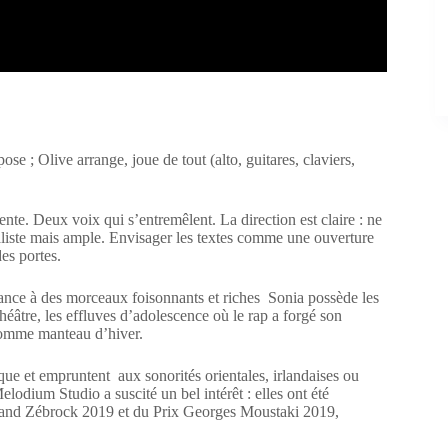
e ; Olive arrange, joue de tout (alto, guitares, claviers,
nte. Deux voix qui s’entremêlent. La direction est claire : ne
liste mais ample. Envisager les textes comme une ouverture
es portes.
ssance à des morceaux foisonnants et riches Sonia possède les
héâtre, les effluves d’adolescence où le rap a forgé son
 comme manteau d’hiver.
que et empruntent aux sonorités orientales, irlandaises ou
odium Studio a suscité un bel intérêt : elles ont été
Grand Zébrock 2019 et du Prix Georges Moustaki 2019,