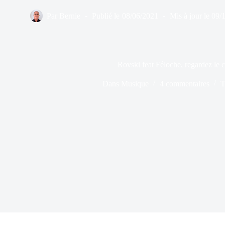
Par
Bernie
Publié le
08/06/2021
Mis à jour le
09/
Rovski feat Féloche, regardez le c
Dans
Musique
4 commentaires
T