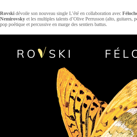
Rovski
dévoile son nouveau single L’été en collaboration avec
Féloch
Nemirovsky
et les multiples talents d’Olive Perrusson (alto, guitares,
pop poétique et percussive en marge des sentiers battus.