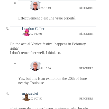
Bernie
09/06/2021/18:19
RÉPONDRE
Effectivement c’est une vraie priorité.
London Caller
09/06/2021/12:01
RÉPONDRE
Oh the actual Venice festival happens in February,
right?
I don’t remember well, I think so.
Bernie
09/06/2021/18:20
RÉPONDRE
Yes, but this is an exhibition the 20th of June
nearby Toulouse
moqueplet
09/06/2021/07:50
RÉPONDRE
c’est super de voir ces beaux costumes, plus besoin