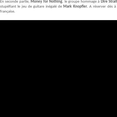
En seconde partie,
Money for Nothing
, le groupe hommage à
Dire Strai
stupéfiant le jeu de guitare inégalé de
Mark Knopfler
. A réserver dès à
française.