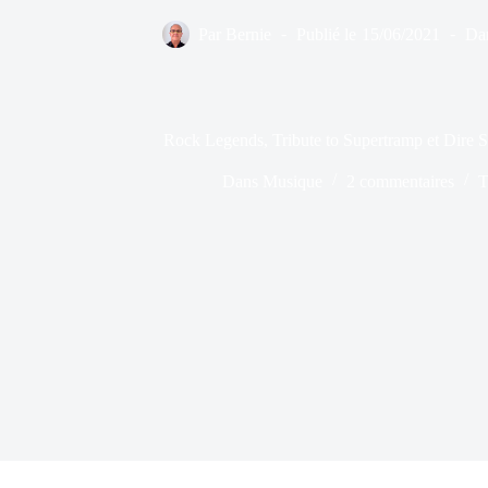
Par
Bernie
Publié le
15/06/2021
Da
Rock Legends, Tribute to Supertramp et Dire St
Dans
Musique
2 commentaires
T