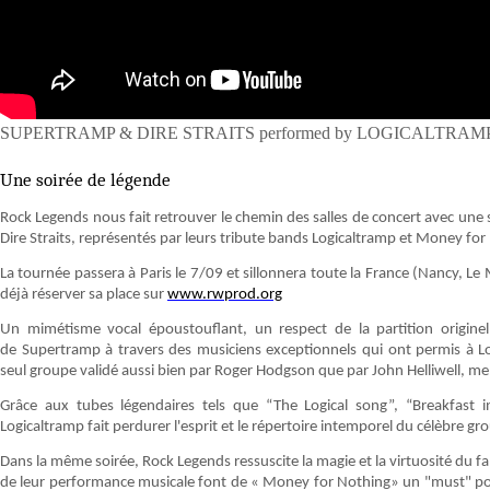
SUPERTRAMP & DIRE STRAITS performed by LOGICALTRA
Une soirée de légende
Rock Legends nous fait retrouver le chemin des salles de concert avec une 
Dire Straits, représentés par leurs tribute bands Logicaltramp et Money for
La tournée passera à Paris le 7/09 et sillonnera toute la France (Nancy, L
déjà réserver sa place sur
www.rwprod.org
Un mimétisme vocal époustouflant, un respect de la partition originelle
de Supertramp à travers des musiciens exceptionnels qui ont permis à Lo
seul groupe validé aussi bien par Roger Hodgson que par John Helliwell, 
Grâce aux tubes légendaires tels que “The Logical song”, “Breakfast
Logicaltramp fait perdurer l'esprit et le répertoire intemporel du célèbre g
Dans la même soirée, Rock Legends ressuscite la magie et la virtuosité du fab
de leur performance musicale font de « Money for Nothing» un "must" pour