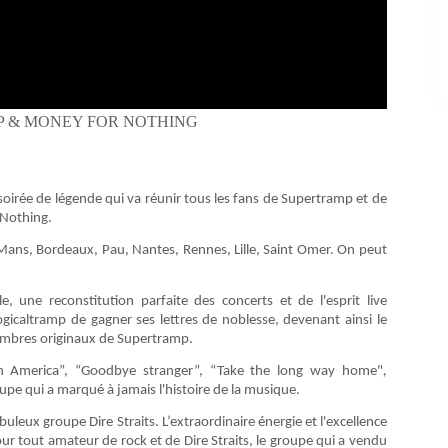
MP & MONEY FOR NOTHING
soirée de légende qui va réunir tous les fans de Supertramp et de
 Nothing.
e Mans, Bordeaux, Pau, Nantes, Rennes, Lille, Saint Omer. On peut
, une reconstitution parfaite des concerts et de l'esprit live
gicaltramp de gagner ses lettres de noblesse, devenant ainsi le
membres originaux de Supertramp.
 in America”, “Goodbye stranger”, “Take the long way home"
,
roupe qui a marqué à jamais l'histoire de la musique.
uleux groupe Dire Straits. L’extraordinaire énergie et l'excellence
 tout amateur de rock et de Dire Straits, le groupe qui a vendu