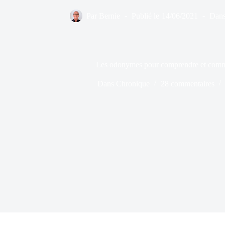
Par
Bernie
Publié le
14/06/2021
Dan
Les odonymes pour comprendre et commé
Dans
Chronique
28 commentaires