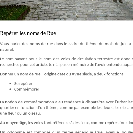
Repérer les noms de Rue
Vous parler des noms de rue dans le cadre du thème du mois de juin 
naturel.
Le nom savant pour le nom des voies de circulation terrestre est donc
recherches pour cet article. Je n’ai pas en mémoire de l’avoir entendu aupa
Donner un nom de rue, l’origine date du XVIIe siècle, a deux fonctions :
Se repérer
Commémorer
La notion de commémoration a eu tendance à disparaître avec l’urbanisa
quartier en fonction d’un thème, comme par exemple les fleurs, les oiseau
une fleur ou un oiseau.
Au moyen-âge, les voies font référence à des lieux, comme repères fonctio
Un odonyme est composé d'un terme générique (rue, avenue, bouleva