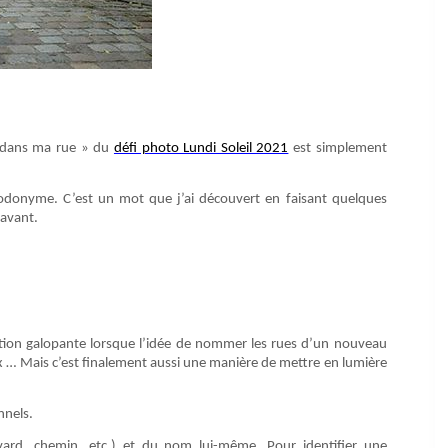
« dans ma rue » du
défi photo Lundi Soleil 2021
est simplement
 odonyme. C’est un mot que j’ai découvert en faisant quelques
ravant.
tion galopante lorsque l’idée de nommer les rues d’un nouveau
x … Mais c’est finalement aussi une manière de mettre en lumière
nnels.
rd, chemin, etc.) et du nom lui-même. Pour identifier une