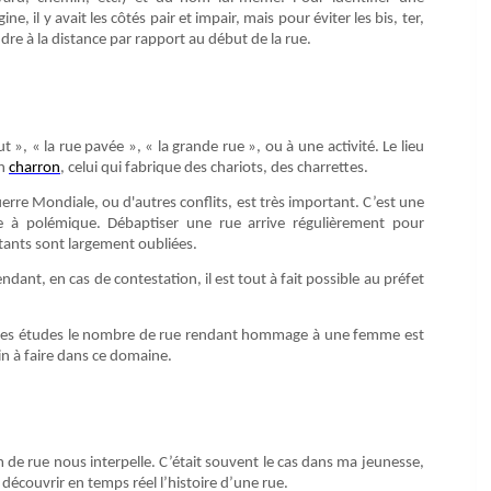
e, il y avait les côtés pair et impair, mais pour éviter les bis, ter,
dre à la distance par rapport au début de la rue.
 », « la rue pavée », « la grande rue », ou à une activité. Le lieu
un
charron
, celui qui fabrique des chariots, des charrettes.
e Mondiale, ou d'autres conflits, est très important. C’est une
à polémique. Débaptiser une rue arrive régulièrement pour
itants sont largement oubliées.
dant, en cas de contestation, il est tout à fait possible au préfet
on des études le nombre de rue rendant hommage à une femme est
 à faire dans ce domaine.
om de rue nous interpelle. C’était souvent le cas dans ma jeunesse,
de découvrir en temps réel l’histoire d’une rue.