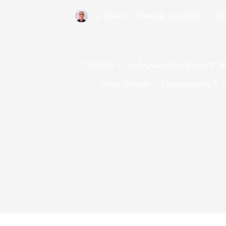
Par
Bernie
Publié le
26/04/2021
Da
YADAM, le clip de Nada Es Seguro | EP Safe
Dans
Musique
2 commentaires
T