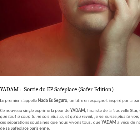
YADAM : Sortie du EP Safeplace (Safer Edition)
Le premier s'appelle
Nada Es Seguro
, un titre en espagnol, inspiré par la p
Ce nouveau single exprime la peur de
YADAM
, finaliste de la Nouvelle Sta
que tout à coup tu ne sois plus là, et qu’au réveil, je ne puisse plus te voir, 
ces séparations soudaines que nous vivons tous, que
YADAM
a vécu de no
de sa Safeplace parisienne.