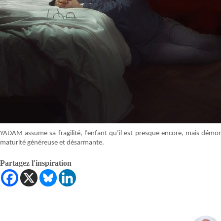
YADAM assume sa fragilité, l’enfant qu’il est presque encore, mais démon
maturité généreuse et désarmante.
Partagez l'inspiration