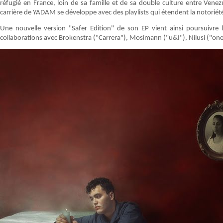
réfugié en France, loin de sa famille et de sa double culture entre Vene
carrière de YADAM se développe avec des playlists qui étendent la notoriété
Une nouvelle version "Safer Edition" de son EP vient ainsi poursuivre
collaborations avec Brokenstra ("Carrera"), Mosimann ("u&I"), Nilusi ("one