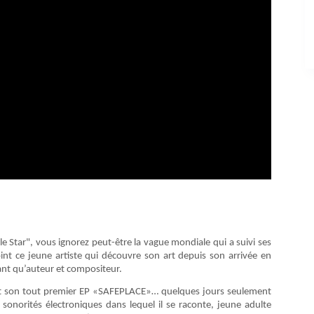
e Star", vous ignorez peut-être la vague mondiale qui a suivi ses
oint ce jeune artiste qui découvre son art depuis son arrivée en
tant qu’auteur et compositeur.
sait son tout premier EP «SAFEPLACE»… quelques jours seulement
sonorités électroniques dans lequel il se raconte, jeune adulte