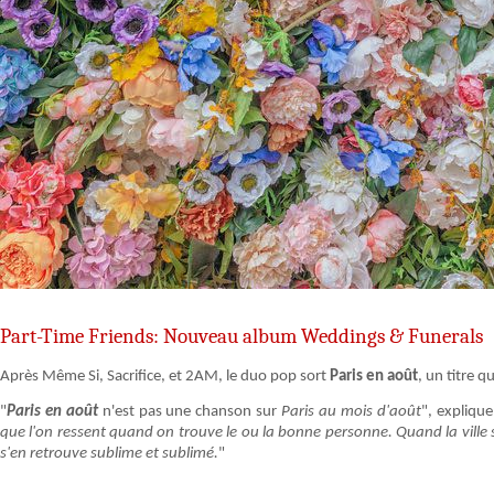
Part-Time Friends: Nouveau album Weddings & Funerals
Après Même Si, Sacrifice, et 2AM, le duo pop sort
Paris en août
, un titre q
"
Paris en août
n'est pas une chanson sur
Paris au mois d'août
", explique
que l'on ressent quand on trouve le ou la bonne personne. Quand la ville s
s'en retrouve sublime et sublimé.
"