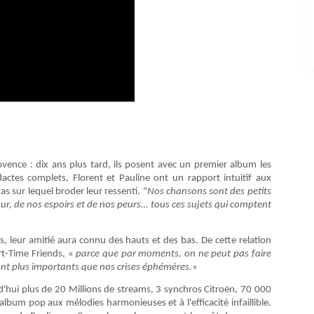
ovence : dix ans plus tard, ils posent avec un premier album les
dactes complets, Florent et Pauline ont un rapport intuitif aux
as sur lequel broder leur ressenti. "
Nos chansons sont des petits
r, de nos espoirs et de nos peurs… tous ces sujets qui comptent
sis, leur amitié aura connu des hauts et des bas. De cette relation
rt-Time Friends, «
parce que par moments, on ne peut pas faire
ont plus importants que nos crises éphémères.
»
rd'hui plus de 20 Millions de streams, 3 synchros Citroën, 70 000
lbum pop aux mélodies harmonieuses et à l'efficacité infaillible.