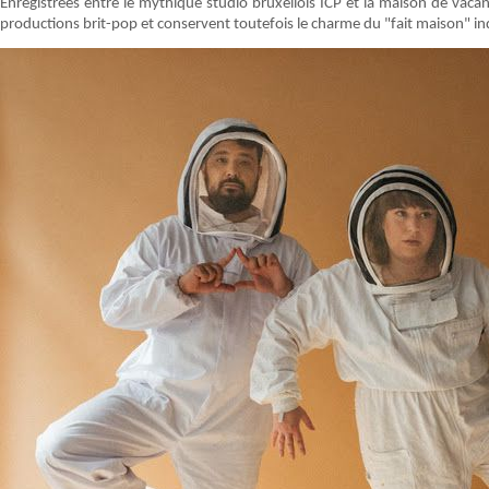
Enregistrées entre le mythique studio bruxellois ICP et la maison de vaca
productions brit-pop et conservent toutefois le charme du "fait maison" indi