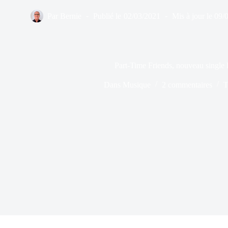
Par
Bernie
Publié le
02/03/2021
Mis à jour le
09/
Part-Time Friends, nouveau single 
Dans
Musique
2 commentaires
T