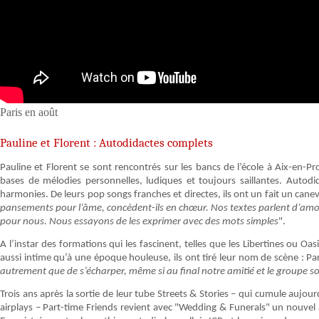
Paris en août
Pauline et Florent : Autodidactes complets
Pauline et Florent se sont rencontrés sur les bancs de l’école à Aix-en-Pr
bases de mélodies personnelles, ludiques et toujours saillantes. Autodi
harmonies. De leurs pop songs franches et directes, ils ont un fait un canev
pansements pour l’âme, concèdent-ils en chœur. Nos textes parlent d’amou
pour nous. Nous essayons de les exprimer avec des mots simples
".
A l’instar des formations qui les fascinent, telles que les Libertines ou Oa
aussi intime qu’à une époque houleuse, ils ont tiré leur nom de scène : Pa
autrement que de s’écharper, même si au final notre amitié et le groupe s
Trois ans après la sortie de leur tube Streets & Stories – qui cumule aujou
airplays – Part-time Friends revient avec "Wedding & Funerals" un nouvel a