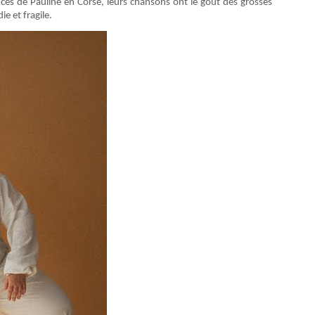
nces de Pauline en Corse, leurs chansons ont le goût des grosses
e et fragile.