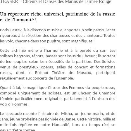
TEASER – Chœurs et Danses des Marins de l'armée Rouge
Un répertoire riche, universel, patrimoine de la russie
et de l’humanité !
Boris Gastev, à la direction musicale, apporte un soin particulier et
rigoureux à la sélection des chanteuses et des chanteurs. Toutes
les voix, chacune dans son pupitre, sont magnifiques !
Cette alchimie mène à l'harmonie et à la pureté du son. Les
solistes barytons, ténors, basses sont issus du Chœur ; ils sortent
de leur pupitre selon les nécessités de la partition. Des Solistes
venus de prestigieux opéras, salles de concert et formations
russes, dont le Bolshoï Théâtre de Moscou, participent
régulièrement aux concerts de l’Ensemble.
Quant à lui, le magnifique Chœur des Femmes du peuple russe,
composé uniquement de solistes, est un Chœur de Chambre
féminin particulièrement original et
parfaitement à l’unisson des
voix d’Hommes.
Le spectacle raconte l’histoire de Misha, un jeune marin, et de
Jana, jeune orpheline passionnée de Danse. Cette histoire,
mille et
mille fois répétée en notre Humanité, hors du temps réel, se
devait d’être contée.