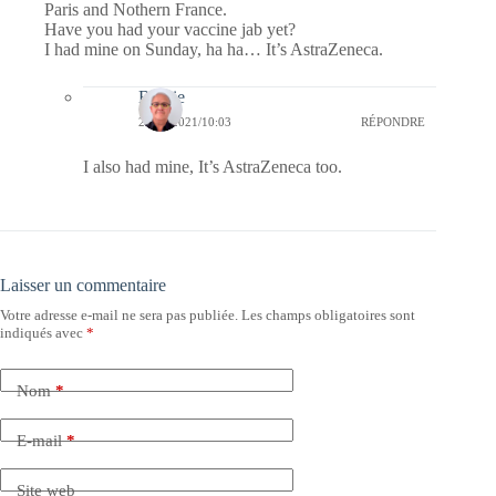
Paris and Nothern France.
Have you had your vaccine jab yet?
I had mine on Sunday, ha ha… It’s AstraZeneca.
Bernie
25/03/2021/10:03
RÉPONDRE
I also had mine, It’s AstraZeneca too.
Laisser un commentaire
Votre adresse e-mail ne sera pas publiée.
Les champs obligatoires sont
indiqués avec
*
Nom
*
E-mail
*
Site web