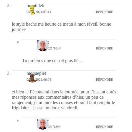
broutilleb
05/02/2021/07:14
RÉPONDRE
le style haché me heurte ce matin à mon réveil..bonne
journée
Bernie
05/02/2021/18:47
RÉPONDRE
Tu préfères que ce soit plus lié…
moqueplet
05/02/2021/06:06
RÉPONDRE
et bien je l’écouterai dans la journée, pour l’instant après
mes réponses aux commentaires d’hier, un peu de
rangement, j’irai faire les courses et oui il faut remplir le
frigidaire…passe un doux vendredi
Bernie
05/02/2021/18:49
RÉPONDRE