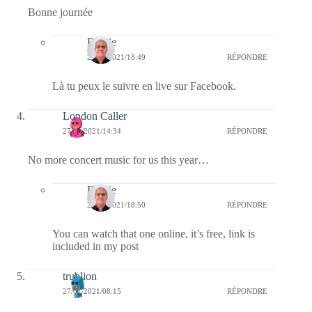
Bonne journée
Bernie
27/01/2021/18:49
RÉPONDRE
Là tu peux le suivre en live sur Facebook.
London Caller
27/01/2021/14:34
RÉPONDRE
No more concert music for us this year…
Bernie
27/01/2021/18:50
RÉPONDRE
You can watch that one online, it’s free, link is
included in my post
trublion
27/01/2021/08:15
RÉPONDRE