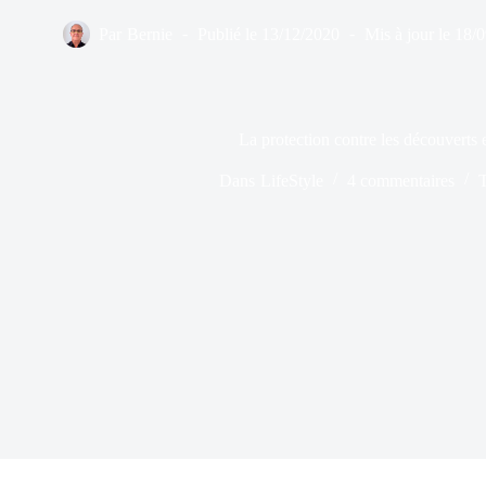
Par
Bernie
Publié le
13/12/2020
Mis à jour le
18/
La protection contre les découverts es
Dans
LifeStyle
4 commentaires
T