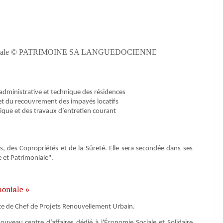
Patrimoniale © PATRIMOINE SA LANGUEDOCIENNE
 administrative et technique des résidences
et du recouvrement des impayés locatifs
ique et des travaux d’entretien courant
s, des Copropriétés et de la Sûreté. Elle sera secondée dans ses
 et Patrimoniale".
moniale »
te de Chef de Projets Renouvellement Urbain.
nouveau centre d’affaires dédié à l'Économie Sociale et Solidaire