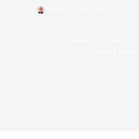
Par
Bernie
Publié le
18/11/2020
Mis à jo
Nominations chez Patrimoine SA L
Dans
Occitanie
Temps de l