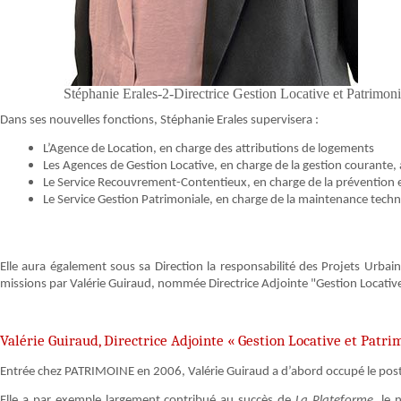
Stéphanie Erales-2-Directrice Gestion Locative et 
Dans ses nouvelles fonctions, Stéphanie Erales supervisera :
L’Agence de Location, en charge des attributions de logements
Les Agences de Gestion Locative, en charge de la gestion courante,
Le Service Recouvrement-Contentieux, en charge de la prévention 
Le Service Gestion Patrimoniale, en charge de la maintenance techn
Elle aura également sous sa Direction la responsabilité des Projets Urbain
missions par Valérie Guiraud, nommée Directrice Adjointe "Gestion Locative
Valérie Guiraud, Directrice Adjointe « Gestion Locative et Patri
Entrée chez PATRIMOINE en 2006, Valérie Guiraud a d’abord occupé le pos
Elle a par exemple largement contribué au succès de
La Plateforme
, le 