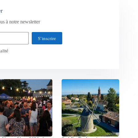
er
us à notre newsletter
S’inscrire
alité