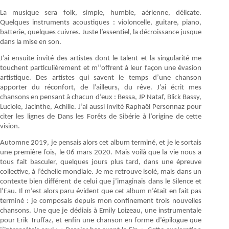
La musique sera folk, simple, humble, aérienne, délicate.
Quelques instruments acoustiques : violoncelle, guitare, piano,
batterie, quelques cuivres. Juste l’essentiel, la décroissance jusque
dans la mise en son.
J’ai ensuite invité des artistes dont le talent et la singularité me
touchent particulièrement et m’’offrent à leur façon une évasion
artistique. Des artistes qui savent le temps d’une chanson
apporter du réconfort, de l’ailleurs, du rêve. J’ai écrit mes
chansons en pensant à chacun d’eux : Bessa, JP Nataf, Blick Bassy,
Luciole, Jacinthe, Achille. J’ai aussi invité Raphaël Personnaz pour
citer les lignes de Dans les Forêts de Sibérie à l’origine de cette
vision.
Automne 2019, je pensais alors cet album terminé, et je le sortais
une première fois, le 06 mars 2020. Mais voilà que la vie nous a
tous fait basculer, quelques jours plus tard, dans une épreuve
collective, à l’échelle mondiale. Je me retrouve isolé, mais dans un
contexte bien différent de celui que j’imaginais dans le Silence et
l’Eau. Il m’est alors paru évident que cet album n’était en fait pas
terminé : je composais depuis mon confinement trois nouvelles
chansons. Une que je dédiais à Emily Loizeau, une instrumentale
pour Erik Truffaz, et enfin une chanson en forme d’épilogue que