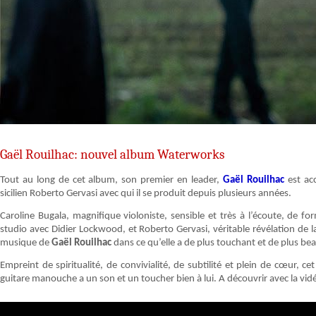
Gaël Rouilhac: nouvel album Waterworks
Tout au long de cet album, son premier en leader,
Gaël Rouilhac
est acc
sicilien Roberto Gervasi avec qui il se produit depuis plusieurs années.
Caroline Bugala, magnifique violoniste, sensible et très à l’écoute, de fo
studio avec Didier Lockwood, et Roberto Gervasi, véritable révélation de la
musique de
Gaël Rouilhac
dans ce qu’elle a de plus touchant et de plus be
Empreint de spiritualité, de convivialité, de subtilité et plein de cœur, 
guitare manouche a un son et un toucher bien à lui. A découvrir avec la vi