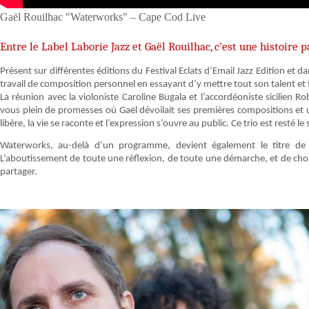
Gaël Rouilhac "Waterworks" – Cape Cod Live
Entre le Label Laborie Jazz et Gaël Rouilhac, c’est une histoire 
Présent sur différentes éditions du Festival Eclats d’Email Jazz Edition et 
travail de composition personnel en essayant d’y mettre tout son talent et t
La réunion avec la violoniste Caroline Bugala et l’accordéoniste sicilien 
vous plein de promesses où Gaël dévoilait ses premières compositions et u
libère, la vie se raconte et l’expression s’ouvre au public. Ce trio est resté
Waterworks, au-delà d’un programme, devient également le titre de
L’aboutissement de toute une réflexion, de toute une démarche, et de choix
partager.