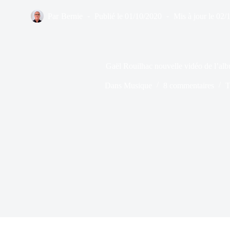
Par
Bernie
Publié le
01/10/2020
Mis à jour le
02/
Gaël Rouilhac nouvelle vidéo de l’a
Dans
Musique
8 commentaires
T