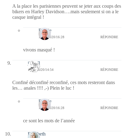
A la place les parisiennes peuvent se jeter aux coups des
bikers en Harley Davidson….mais seulement si on a le
casque intégral !
Bernie
16/05/2020/16:28
RÉPONDRE
vivons masqué !
jill bill
16/05/2020/14:54
RÉPONDRE
Confiné déconfiné reconfiné, ces mots resteront dans
les… anales !!!! ,-) Plein le luc !
Bernie
16/05/2020/16:28
RÉPONDRE
ce sont les mots de l’année
Elisabeth