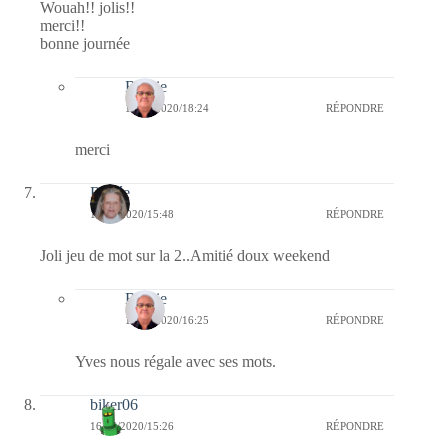
Wouah!! jolis!!
merci!!
bonne journée
Bernie
17/05/2020/18:24
RÉPONDRE
merci
Renée
16/05/2020/15:48
RÉPONDRE
Joli jeu de mot sur la 2..Amitié doux weekend
Bernie
16/05/2020/16:25
RÉPONDRE
Yves nous régale avec ses mots.
biker06
16/05/2020/15:26
RÉPONDRE