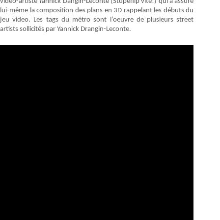
vidéo-artiste Yannick Dangin-Leconte (Stupeflip vite!) qui a assuré
lui-même la composition des plans en 3D rappelant les débuts du
jeu video. Les tags du métro sont l’oeuvre de plusieurs street
artists sollicités par Yannick Drangin-Leconte.