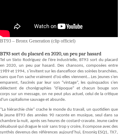
BT93 – Bronx Generation (clip officiel)
BT93 sort du placard en 2020, un peu par hasard
Tel un Sixto Rodriguez de l’ère industrielle, BT93 sort du placard
en 2020, un peu par hasard. Des chansons, composées entre
1989 et 1994, s’invitent sur les dancefloor des soirées branchées,
sans que l'on sache vraiment d'où elles viennent… Les jeunes s’en
emparent, fascinés par leur son “vintage”, les quinquados s’en
délectent de chorégraphies “d’époque” et chacun bouge son
corps sur un message, on ne peut plus actuel, celui de la critique
d'un capitalisme sauvage et absurde.
“La hiérarchie chie” crache le monde du travail, un quotidien que
le jeune BT93 des années 90 raconte en musique, seul dans sa
chambre la nuit, après ses heures de costard-cravate. Jeune cadre
désabusé qui drague le soir sans trop y croire, il compose avec des
synthés devenus des références aujourd’hui, Ensoniq ESQ1, TX7,