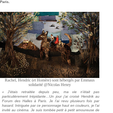
Paris.
Rachel, Hendric (et Homère) sont hébergés par Emmaus
solidarité @Nicolas Henry
« J’étais retraitée depuis peu, ma vie n’était pas
particulièrement trépidante…Un jour j’ai croisé Hendrik au
Forum des Halles à Paris. Je l’ai revu plusieurs fois par
hasard. Intriguée par ce personnage haut en couleurs, je l’ai
invité au cinéma. Je suis tombée petit à petit amoureuse de