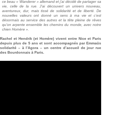
ce beau « Wanderer » allemand et j’ai décidé de partager sa
vie, celle de la rue. J’ai découvert un univers nouveau,
aventureux, dur, mais tissé de solidarité et de liberté. De
nouvelles valeurs ont donné un sens à ma vie et c’est
désormais au service des autres et la tête pleine de rêves
qu’on arpente ensemble les chemins du monde, avec notre
chien Homère ».
Rachel et Hendrik (et Homère) vivent entre Nice et Paris
depuis plus de 5 ans et sont accompagnés par Emmaüs
solidarité – à l’Agora – un centre d’accueil de jour rue
des Bourdonnais à Paris.