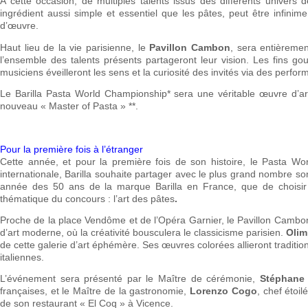
A cette occasion, de multiples talents issus des différents univers
ingrédient aussi simple et essentiel que les pâtes, peut être infinim
d’œuvre.
Haut lieu de la vie parisienne, le
Pavillon Cambon
, sera entièreme
l’ensemble des talents présents partageront leur vision. Les fins gou
musiciens éveilleront les sens et la curiosité des invités via des perfor
Le Barilla Pasta World Championship* sera une véritable œuvre d’art
nouveau « Master of Pasta » **.
Pour la première fois à l’étranger
Cette année, et pour la première fois de son histoire, le Pasta Wo
internationale, Barilla souhaite partager avec le plus grand nombre son
année des 50 ans de la marque Barilla en France, que de choisir Pari
thématique du concours : l’art des pâtes
.
Proche de la place Vendôme et de l’Opéra Garnier, le Pavillon Cambon
d’art moderne, où la créativité bousculera le classicisme parisien.
Olim
de cette galerie d’art éphémère. Ses œuvres colorées allieront traditio
italiennes.
L’événement sera présenté par le Maître de cérémonie,
Stéphane
françaises, et le Maître de la gastronomie,
Lorenzo Cogo
, chef étoil
de son restaurant « El Coq » à Vicence.