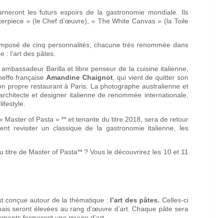
rneront les futurs espoirs de la gastronomie mondiale. Ils
asterpiece » (le Chef d’œuvre), « The White Canvas » (la Toile
composé de cinq personnalités, chacune très renommée dans
 : l’art des pâtes.
é, ambassadeur Barilla et libre penseur de la cuisine italienne,
cheffe française
Amandine Chaignot
, qui vient de quitter son
on propre restaurant à Paris. La photographe australienne et
 architecte et designer italienne de renommée internationale,
ifestyle.
 Master of Pasta » ** et tenante du titre 2018, sera de retour
nt revisiter un classique de la gastronomie italienne, les
 titre de Master of Pasta** ? Vous le découvrirez les 10 et 11
st conçue autour de la thématique :
l’art des pâtes.
Celles-ci
ais seront élevées au rang d’œuvre d’art. Chaque pâte sera
uvements formeront une œuvre d’art.