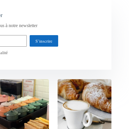
er
us à notre newsletter
S’inscrire
alité