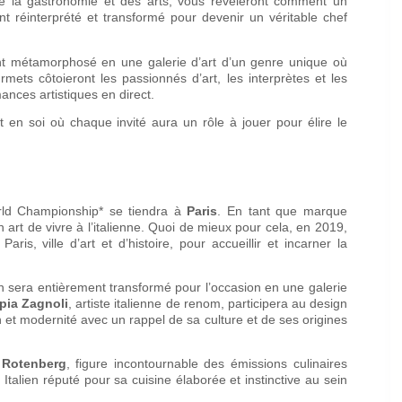
 de la gastronomie et des arts, vous révèleront comment un
ent réinterprété et transformé pour devenir un véritable chef
nt métamorphosé en une galerie d’art d’un genre unique où
rmets côtoieront les passionnés d’art, les interprètes et les
mances artistiques en direct.
 en soi où chaque invité aura un rôle à jouer pour élire le
rld Championship* se tiendra à
Paris
. En tant que marque
 art de vivre à l’italienne. Quoi de mieux pour cela, en 2019,
s, ville d’art et d’histoire, pour accueillir et incarner la
 sera entièrement transformé pour l’occasion en une galerie
pia Zagnoli
, artiste italienne de renom, participera au design
n et modernité avec un rappel de sa culture et de ses origines
 Rotenberg
, figure incontournable des émissions culinaires
é Italien réputé pour sa cuisine élaborée et instinctive au sein