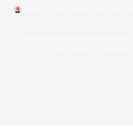
Par
Bernie
Publié le
29/07/2019
Mis à jour le
29/10
Le Barilla Pasta World Championship s’installe à Paris au 
Dans
Gastronomie
2 commentaires