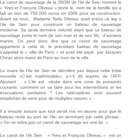
Le canot de sauvetage de la SNSM de l’ile de Sein nommé le
« Yves et François Oliveau » porte le nom de la famille qui a
fait un don de 750 000 euros en 2006 pour sa construction.
Avant sa mort, Madame Nelly Oliveau avait prévu ce leg a
l’ile de Sein pour construire un bateau de sauvetage
moderne. Sa seule dernière volonté étant que ce bateau de
sauvetage porte le nom de son mari et de son fils, d’anciens
marins. On peut donc dire que ce canot de sauvetage
appartient à cette ile, le précédant bateau de sauvetage
s’appelait le « ville de Paris » et avait été payé par Jacques
Chirac alors maire de Paris au nom de la ville.
Le maire de l’Ile de Sein de décolère pas depuis cette triste
nouvelle «C’est inadmissible», a-t-il dit auprès de l’AFP.
Ajoutant : » L’ile est située dans une zone de puissants
courants, comment on va faire pour les interventions et les
évacuations sanitaires ? Les hélicoptères sont souvent
empêchés de venir pour de multiples raisons »
Il a ensuite assuré que tout serait mis en œuvre pour que le
bateau reste au port de l’ile, en terminant par cette phrase :
« On ne retire pas un canot de sauvetage sur une ile. »
Le canot de l’ile Sein » Yves et François Oliveau » est un