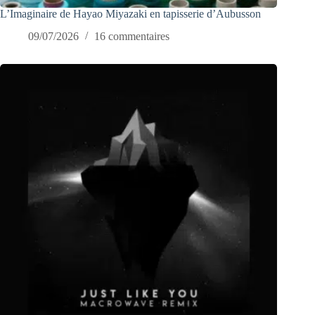
L’Imaginaire de Hayao Miyazaki en tapisserie d’Aubusson
09/07/2026
16 commentaires