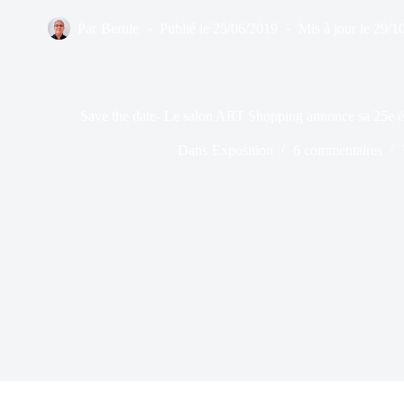
Par
Bernie
Publié le
25/06/2019
Mis à jour le
29/1
Save the date- Le salon ART Shopping annonce sa 25e édi
Dans
Exposition
6 commentaires