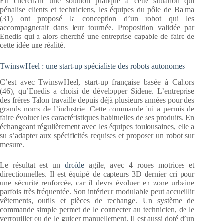
En cherchant une solution pratique à cette situation qui
pénalise clients et techniciens, les équipes du pôle de Balma
(31) ont proposé la conception d’un robot qui les
accompagnerait dans leur tournée. Proposition validée par
Enedis qui a alors cherché une entreprise capable de faire de
cette idée une réalité.
TwinswHeel : une start-up spécialiste des robots autonomes
C’est avec TwinswHeel, start-up française basée à Cahors
(46), qu’Enedis a choisi de développer Sidene. L’entreprise
des frères Talon travaille depuis déjà plusieurs années pour des
grands noms de l’industrie. Cette commande lui a permis de
faire évoluer les caractéristiques habituelles de ses produits. En
échangeant régulièrement avec les équipes toulousaines, elle a
su s’adapter aux spécificités requises et proposer un robot sur
mesure.
Le résultat est un
droïde
agile, avec 4 roues motrices et
directionnelles. Il est équipé de capteurs 3D dernier cri pour
une sécurité renforcée, car il devra évoluer en zone urbaine
parfois très fréquentée. Son intérieur modulable peut accueillir
vêtements, outils et pièces de rechange. Un système de
commande simple permet de le connecter au technicien, de le
verrouiller ou de le guider manuellement. Il est aussi doté d’un