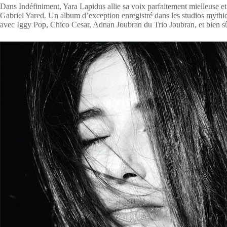
Dans Indéfiniment, Yara Lapidus allie sa voix parfaitement mielleuse e
Gabriel Yared. Un album d’exception enregistré dans les studios myth
avec Iggy Pop, Chico Cesar, Adnan Joubran du Trio Joubran, et bien s