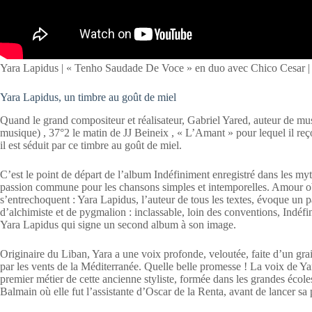
Yara Lapidus | « Tenho Saudade De Voce » en duo avec Chico Cesar | 
Yara Lapidus, un timbre au goût de miel
Quand le grand compositeur et réalisateur, Gabriel Yared, auteur de m
musique) , 37°2 le matin de JJ Beineix , « L’Amant » pour lequel il reç
il est séduit par ce timbre au goût de miel.
C’est le point de départ de l’album Indéfiniment enregistré dans les m
passion commune pour les chansons simples et intemporelles. Amour o
s’entrechoquent : Yara Lapidus, l’auteur de tous les textes, évoque un pa
d’alchimiste et de pygmalion : inclassable, loin des conventions, Indéfin
Yara Lapidus qui signe un second album à son image.
Originaire du Liban, Yara a une voix profonde, veloutée, faite d’un gr
par les vents de la Méditerranée. Quelle belle promesse ! La voix de Yara
premier métier de cette ancienne styliste, formée dans les grandes écol
Balmain où elle fut l’assistante d’Oscar de la Renta, avant de lancer sa 