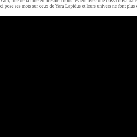
Yara, fille de la lune en brésilien nous revient avec une bossa nova dans
ci pose ses mots sur ceux de Yara Lapidus et leurs univers ne font plus 