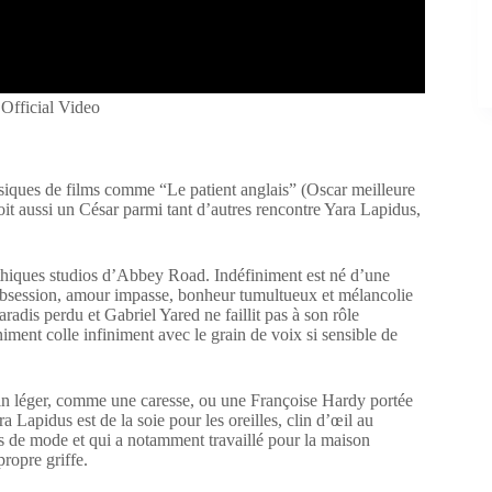
Official Video
usiques de films comme “Le patient anglais” (Oscar meilleure
oit aussi un César parmi tant d’autres rencontre Yara Lapidus,
ythiques studios d’Abbey Road. Indéfiniment est né d’une
bsession, amour impasse, bonheur tumultueux et mélancolie
radis perdu et Gabriel Yared ne faillit pas à son rôle
iment colle infiniment avec le grain de voix si sensible de
ain léger, comme une caresse, ou une Françoise Hardy portée
 Lapidus est de la soie pour les oreilles, clin d’œil au
es de mode et qui a notamment travaillé pour la maison
propre griffe.