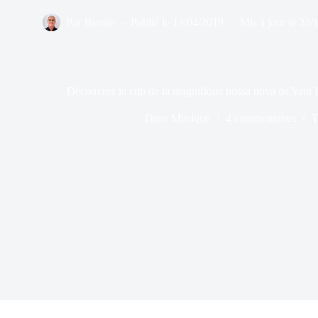
Par
Bernie
Publié le
13/04/2019
Mis à jour le
23/
Découvrez le clip de la magnifique bossa nova de Yara
Dans
Musique
4 commentaires
T