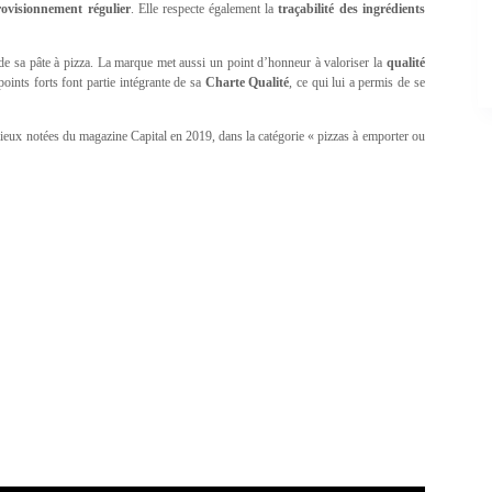
ovisionnement régulier
. Elle respecte également la
traçabilité des ingrédients
de sa pâte à pizza. La marque met aussi un point d’honneur à valoriser la
qualité
points forts font partie intégrante de sa
Charte Qualité
, ce qui lui a permis de se
 mieux notées du magazine Capital en 2019, dans la catégorie « pizzas à emporter ou