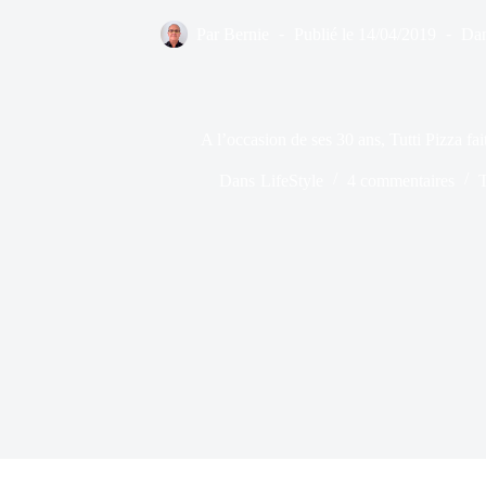
Par
Bernie
Publié le
14/04/2019
Da
A l’occasion de ses 30 ans, Tutti Pizza fait
Dans
LifeStyle
4 commentaires
T