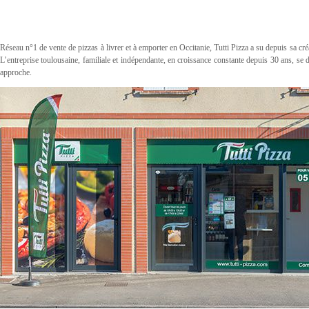
Réseau n°1 de vente de pizzas à livrer et à emporter en Occitanie, Tutti Pizza a su depuis sa cr
L’entreprise toulousaine, familiale et indépendante, en croissance constante depuis 30 ans, se 
approche.