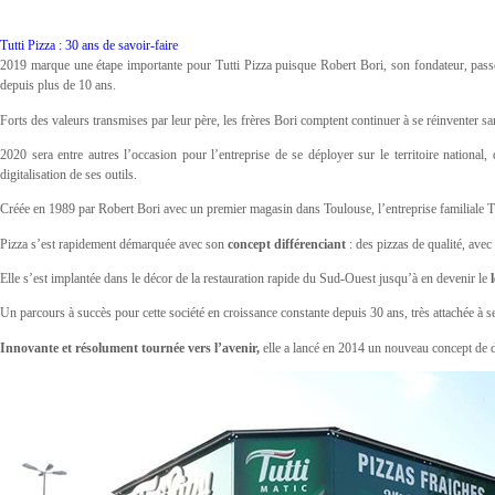
Tutti Pizza : 30 ans de savoir-faire
2019 marque une étape importante pour Tutti Pizza puisque Robert Bori, son fondateur, passe l
depuis plus de 10 ans.
Forts des valeurs transmises par leur père, les frères Bori comptent continuer à se réinventer 
2020 sera entre autres l’occasion pour l’entreprise de se déployer sur le territoire nationa
digitalisation de ses outils.
Créée en 1989 par Robert Bori avec un premier magasin dans Toulouse, l’entreprise familiale T
Pizza s’est rapidement démarquée avec son
concept différenciant
: des pizzas de qualité, avec
Elle s’est implantée dans le décor de la restauration rapide du Sud-Ouest jusqu’à en devenir le
Un parcours à succès pour cette société en croissance constante depuis 30 ans, très attachée à 
Innovante et résolument tournée vers l’avenir,
elle a lancé en 2014 un nouveau concept de d