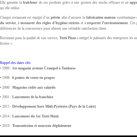
Elle garantie la
fraîcheur
de ses produits grâce à une gestion des stocks efficace et un
appr
qu’elle utilise.
Chaque restaurant est équipé d’un
pétrin
afin d’assurer la
fabrication maison
systématique 
du service
, à
instaurer des règles d’hygiène strictes
et à
respecter l’environnement
. Ces 
différencier de la concurrence pour obtenir une véritable satisfaction client.
Reconnue pour la qualité de son service,
Tutti Pizza
a intégré le palmarès des entreprises les
livrées ».
Rappel des dates clés
• 1989 :
1er magasin avenue Crampel à Toulouse
• 1998 :
6 points de vente en propre
• 2000 :
Magasins cédés aux salariés
• 2001 :
Lancement de la franchise
• 2013 :
Développement hors Midi-Pyrénées (Pays de la Loire)
• 2014 :
Lancement du 1er Tutti Matic
• 2019 :
Transmission et nouveau déploiement