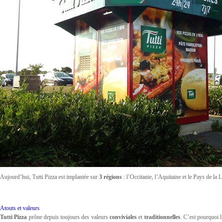
Aujourd’hui, Tutti Pizza est implantée sur
3 régions
: l’Occitanie, l’Aquitaine et le Pays de la L
Atouts et valeurs
Tutti Pizza
prône depuis toujours des valeurs
conviviales
et
traditionnelles
. C’est pourquoi l