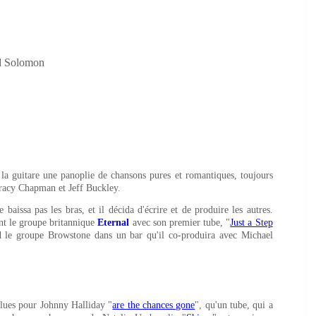
d Solomon
 la guitare une panoplie de chansons pures et romantiques, toujours
Tracy Chapman et Jeff Buckley.
baissa pas les bras, et il décida d'écrire et de produire les autres.
ant le groupe britannique
Eternal
avec son premier tube, "
Just a Step
d le groupe Browstone dans un bar qu'il co-produira avec Michael
blues pour Johnny Halliday "
are the chances gone
", qu'un tube, qui a