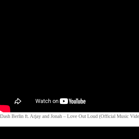
Dash Berlin ft. Arjay and Jonah – Love Out Loud (Official Music Vid