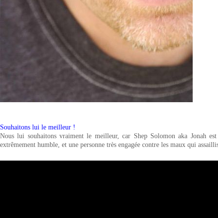
Souhaitons lui le meilleur !
Nous lui souhaitons vraiment le meilleur, car Shep Solomon aka Jonah est un 
extrêmement humble, et une personne très engagée contre les maux qui assaillis