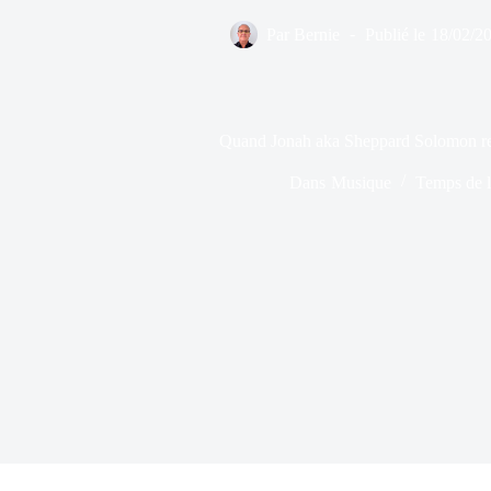
Par
Bernie
Publié le
18/02/2
Quand Jonah aka Sheppard Solomon rep
Dans
Musique
Temps de l