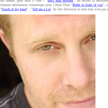
fait danser, pour ados S club 7 "
don't stop moving
", ou encore la deuxièm
chanson absolument romantique pour Céline Dion "
Right in front of you
", 
"
Touch of my hand
" , "
Tell me a Lie
" de One Direction et cette liste n'est pas