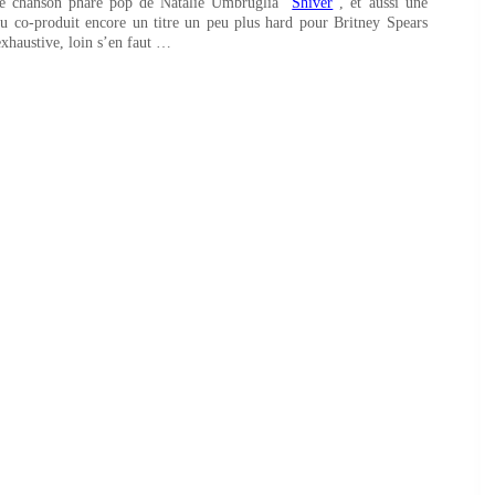
e chanson phare pop de Natalie Umbruglia "
Shiver
", et aussi une
ou co-produit encore un titre un peu plus hard pour Britney Spears
 exhaustive, loin s’en faut …