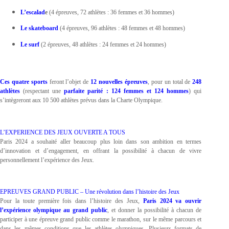
L’escalad
e
(4 épreuves, 72 athlètes : 36 femmes et 36 hommes)
Le skateboard
(4 épreuves, 96 athlètes : 48 femmes et 48 hommes)
Le surf
(2 épreuves, 48 athlètes : 24 femmes et 24 hommes)
Ces quatre sports
feront l’objet de
12 nouvelles épreuves
, pour un total de
248
athlètes
(respectant une
parfaite parité : 124 femmes et 124 hommes
) qui
s’intègreront aux 10 500 athlètes prévus dans la Charte Olympique.
L’EXPERIENCE DES JEUX OUVERTE A TOUS
Paris 2024 a souhaité aller beaucoup plus loin dans son ambition en termes
d’innovation et d’engagement, en offrant la possibilité à chacun de vivre
personnellement l’expérience des Jeux.
EPREUVES GRAND PUBLIC – Une révolution dans l’histoire des Jeux
Pour la toute première fois dans l’histoire des Jeux,
Paris 2024 va ouvrir
l’expérience olympique au grand public
, et donner la possibilité à chacun de
participer à une épreuve grand public comme le marathon, sur le même parcours et
dans les mêmes conditions que les athlètes olympiques. Plusieurs formats de