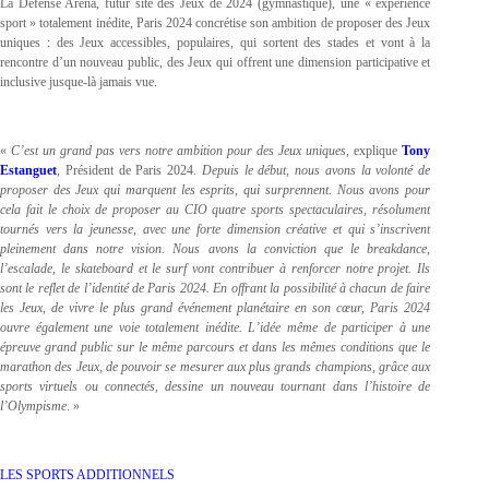
La Défense Arena, futur site des Jeux de 2024 (gymnastique), une « expérience
sport » totalement inédite, Paris 2024 concrétise son ambition de proposer des Jeux
uniques : des Jeux accessibles, populaires, qui sortent des stades et vont à la
rencontre d’un nouveau public, des Jeux qui offrent une dimension participative et
inclusive jusque-là jamais vue.
«
C’est un grand pas vers notre ambition pour des Jeux uniques
, explique
Tony
Estanguet
, Président de Paris 2024.
Depuis le début, nous avons la volonté de
proposer des Jeux qui marquent les esprits, qui surprennent. Nous avons pour
cela fait le choix de proposer au CIO quatre sports spectaculaires, résolument
tournés vers la jeunesse, avec une forte dimension créative et qui s’inscrivent
pleinement dans notre vision. Nous avons la conviction que le breakdance,
l’escalade, le skateboard et le surf vont contribuer à renforcer notre projet. Ils
sont le reflet de l’identité de Paris 2024. En offrant la possibilité à chacun de faire
les Jeux, de vivre le plus grand événement planétaire en son cœur, Paris 2024
ouvre également une voie totalement inédite. L’idée même de participer à une
épreuve grand public sur le même parcours et dans les mêmes conditions que le
marathon des Jeux, de pouvoir se mesurer aux plus grands champions, grâce aux
sports virtuels ou connectés, dessine un nouveau tournant dans l’histoire de
l’Olympisme
. »
LES SPORTS ADDITIONNELS