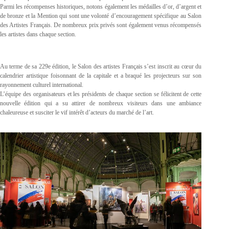
Parmi les récompenses historiques, notons également les médailles d’or, d’argent et
de bronze et la Mention qui sont une volonté d’encouragement spécifique au Salon
des Artistes Français. De nombreux prix privés sont également venus récompensés
les artistes dans chaque section.
Au terme de sa 229e édition, le Salon des artistes Français s’est inscrit au cœur du
calendrier artistique foisonnant de la capitale et a braqué les projecteurs sur son
rayonnement culturel international.
L’équipe des organisateurs et les présidents de chaque section se félicitent de cette
nouvelle édition qui a su attirer de nombreux visiteurs dans une ambiance
chaleureuse et susciter le vif intérêt d’acteurs du marché de l’art.