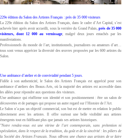
229e édition du Salon des Artistes Français : près de 35 000 visiteurs
La 229e édition du Salon des Artistes Français, dans le cadre d’Art Capital, s’est
achevée hier après avoir accueilli, sous la verrière du Grand Palais,
près de 35 000
visiteurs, dont 12 000 au vernissage
, malgré deux jours entachés par les
manifestations.
Professionnels du monde de l’art, institutionnels, journalistes ou amateurs d’art…
tous sont venus apprécier la diversité des œuvres proposées par les 600 artistes du
Salon.
Une ambiance d’atelier et de convivialité pendant 5 jours.
Fidèle à son authenticité, le Salon des Artistes Français est apprécié pour son
ambiance d’ateliers des Beaux-Arts, où la majorité des artistes est accessible dans
les allées pour répondre aux questions des visiteurs.
Une ambiance qui réaffirme son identité et son positionnement : être un salon de
découvertes et de partages qui propose un autre regard sur l’Histoire de l’Art.
Le Salon n’a pas un objectif commercial, son but est de mettre en relation le public
directement avec les artistes. Il offre surtout une belle visibilité aux artistes
émergents tout en fidélisant plus que jamais ses artistes historiques.
"Notre rendez-vous est une vitrine de l’art contemporain, sans prétention ni
spéculation, dans le respect de la tradition, du goût et de la sincérité : les piliers de
la Société des Artistes Français. Nous offrons une chance aux artistes de se faire