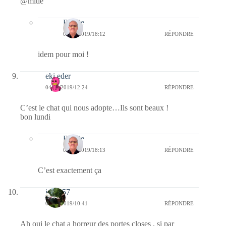
@mitié
Bernie
04/02/2019/18:12
RÉPONDRE
idem pour moi !
eki eder
04/02/2019/12:24
RÉPONDRE
C’est le chat qui nous adopte…Ils sont beaux !
bon lundi
Bernie
04/02/2019/18:13
RÉPONDRE
C’est exactement ça
jazzy57
04/02/2019/10:41
RÉPONDRE
Ah oui le chat a horreur des portes closes , si par