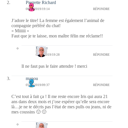
Pierrette Richard
08/02/2019/19:14
RÉPONDRE
J’adore le titre! La femme est également l’animal de
compagnie préféré du chat!
« Miiiiii »
Faut que je te laisse, mon maître félin me réclame!!
Bernie
08/02/2019/19:28
RÉPONDRE
Il ne faut pas le faire attendre ! merci
manou
05/02/2019/09:37
RÉPONDRE
C’est tout à fait ça ! Il me reste encore Iris qui aura 21
ans dans deux mois et j’ose espérer qu’elle sera encore
là…je ne te décris pas l’état de mes pulls ou jeans, ni de
mes coussins 🙂 🙂
Bernie