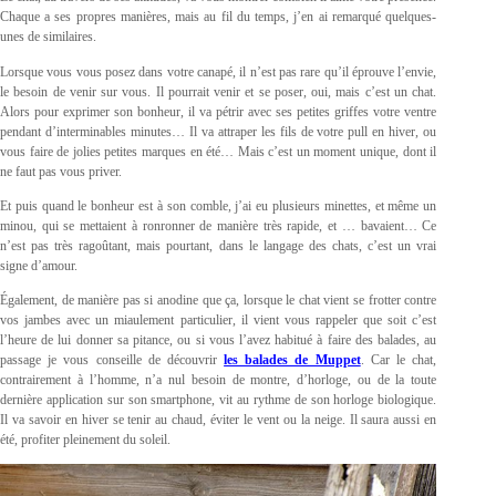
Chaque a ses propres manières, mais au fil du temps, j’en ai remarqué quelques-
unes de similaires.
Lorsque vous vous posez dans votre canapé, il n’est pas rare qu’il éprouve l’envie,
le besoin de venir sur vous. Il pourrait venir et se poser, oui, mais c’est un chat.
Alors pour exprimer son bonheur, il va pétrir avec ses petites griffes votre ventre
pendant d’interminables minutes… Il va attraper les fils de votre pull en hiver, ou
vous faire de jolies petites marques en été… Mais c’est un moment unique, dont il
ne faut pas vous priver.
Et puis quand le bonheur est à son comble, j’ai eu plusieurs minettes, et même un
minou, qui se mettaient à ronronner de manière très rapide, et … bavaient… Ce
n’est pas très ragoûtant, mais pourtant, dans le langage des chats, c’est un vrai
signe d’amour.
Également, de manière pas si anodine que ça, lorsque le chat vient se frotter contre
vos jambes avec un miaulement particulier, il vient vous rappeler que soit c’est
l’heure de lui donner sa pitance, ou si vous l’avez habitué à faire des balades, au
passage je vous conseille de découvrir
les balades de Muppet
. Car le chat,
contrairement à l’homme, n’a nul besoin de montre, d’horloge, ou de la toute
dernière application sur son smartphone, vit au rythme de son horloge biologique.
Il va savoir en hiver se tenir au chaud, éviter le vent ou la neige. Il saura aussi en
été, profiter pleinement du soleil.