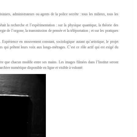
iniers, administrateurs ou agents de la police secrète : tous les milieux, tous les
tait la recherche et l’expérimentation : sur la physique quantique, la théorie des
gie de l’orgone, la transmission de pensée et la téléportation ; et sur les pratiques
s. Expérience en mouvement constant, sociologique autant qu’artistique, le projet
rs qui prêtent leurs voix aux longs-métrages. C’est ce rôle actif qui est exigé du
re que chacun modèle entre ses mains. Les images filmées dans l’Institut seront
archive numérique disponible en ligne et visible à volonté.