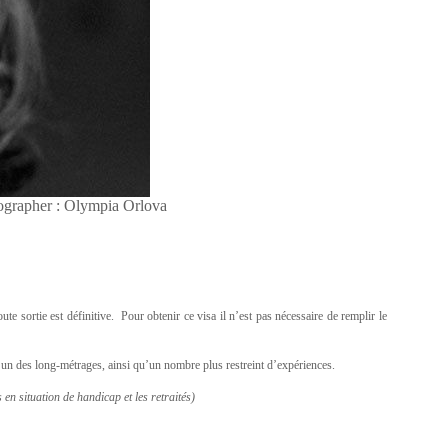
grapher : Olympia Orlova
ortie est définitive. Pour obtenir ce visa il n’est pas nécessaire de remplir le
n des long-métrages, ainsi qu’un nombre plus restreint d’expériences.
n situation de handicap et les retraités)