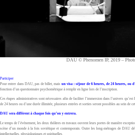
DAU © Phenomen IP, 2019 – Photo
Participer
Pour entrer dans DAU, pas de billet, mais
un visa : séjour de 6 heures, de 24 heures, ou d
fonction d’un questionnaire psychométrique à remplir en ligne lors de l’inscription.
Ces étapes administratives sont nécessaires afin de faciliter l’immersion dans l’univers qu’est
de 24 heures ou d’une durée illimitée, plusieurs entrées et sorties seront possibles au sein de cet
DAU sera différent à chaque fois qu’on y entrera.
Le temps de l’événement, les deux théâtres en travaux ouvrent leurs portes de manière exceptionn
scène d’un monde à la fois soviétique et contemporain. Outre les long-métrages de DAU dévo
intellectuelles, physiologiques et spirituelles.