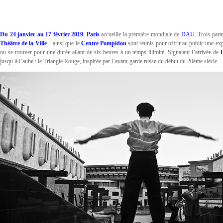
Du 24 janvier au 17 février 2019
,
Paris
accueille la première mondiale de
DAU
. Trois part
Théâtre de la Ville
– ainsi que le
Centre Pompidou
sont réunis pour offrir au public une exp
ou se trouver pour une durée allant de six heures à un temps illimité. Signalant l’arrivée de
jusqu’à l’aube : le Triangle Rouge, inspirée par l’avant-garde russe du début du 20ème siècle.