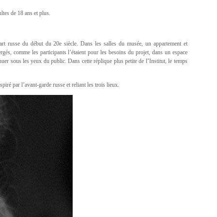
ltes de 18 ans et plus.
rt russe du début du 20e siècle. Dans les salles du musée, un appartement et
mergés, comme les participants l’étaient pour les besoins du projet, dans un espace
tinuer sous les yeux du public. Dans cette réplique plus petite de l’Institut, le temps
iré par l’avant-garde russe et reliant les trois lieux.