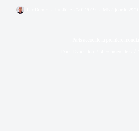
Par
Bernie
Publié le
20/01/2019
Mis à jour le
29/1
Paris accueille la première mond
Dans
Exposition
4 commentaires