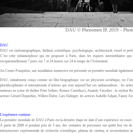
DAU © Phenomen IP, 2019 – Photo
DAU
DAU est cinématographique, théâtral, scientifique, psychologique, architectural, visuel et perfo
C’est cette métamorphose qui est proposée à Paris, dans les espaces intermédiaires que
exceptionnellement 7 jours sur 7 et 24 heures sur 24 le temps de l’événement.
Au Centre Pompidou, une installation immersive est présentée en première mondiale également e
DAU, initialement conçu comme un film biographique sur un physicien soviétique, est l’init
pluridisciplinaire et internationale d’artistes qui sont aujourd’hui ses ambassadeurs : les ar
metteurs en scène de théâtre Peter Sellars, Romeo Castellucci, Anatoly Vassiliev ; la styliste
acteurs Gérard Depardieu, Willem Dafoe, Lars Eidinger, les actrices Isabelle Adjani, Fanny 
L'expérience continue
La première mondiale de DAU à Paris est la dernière étape en date d’une expérience en cours de
À partir de 2009 et pendant près de 3 ans, des centaines de personnes ont quitté leur vie de 
infrastructure expérimentale de recherche scientifique, plateau de cinéma, et reconstitution