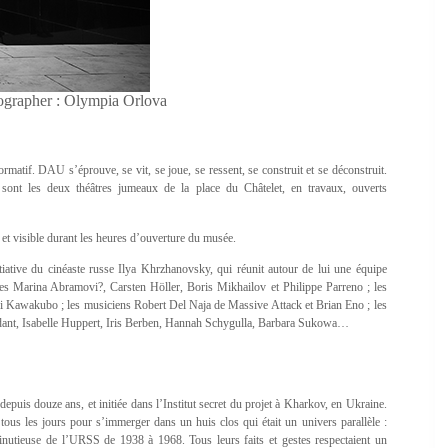
grapher : Olympia Orlova
rmatif. DAU s’éprouve, se vit, se joue, se ressent, se construit et se déconstruit.
 sont les deux théâtres jumeaux de la place du Châtelet, en travaux, ouverts
t visible durant les heures d’ouverture du musée.
iative du cinéaste russe Ilya Khrzhanovsky, qui réunit autour de lui une équipe
tistes Marina Abramovi?, Carsten Höller, Boris Mikhailov et Philippe Parreno ; les
 Rei Kawakubo ; les musiciens Robert Del Naja de Massive Attack et Brian Eno ; les
Ardant, Isabelle Huppert, Iris Berben, Hannah Schygulla, Barbara Sukowa…
puis douze ans, et initiée dans l’Institut secret du projet à Kharkov, en Ukraine.
tous les jours pour s’immerger dans un huis clos qui était un univers parallèle :
 minutieuse de l’URSS de 1938 à 1968. Tous leurs faits et gestes respectaient un