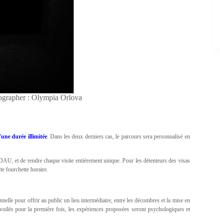
grapher : Olympia Orlova
’une durée illimitée
. Dans les deux derniers cas, le parcours sera personnalisé en
 DAU, et de rendre chaque visite entièrement unique. Pour les détenteurs des visas
te fourchette horaire.
elle pour offrir au public un lieu intermédiaire, entre les décombres et la mise en
ilés pour la première fois, les expériences proposées seront psychologiques et