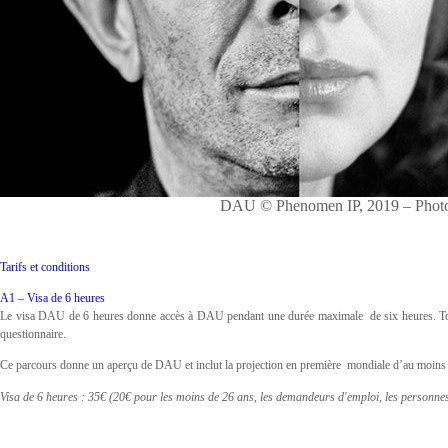
DAU © Phenomen IP, 2019 – Photo
Tarifs et conditions
A1 – Visa de 6 heures
Le visa DAU de 6 heures donne accès à DAU pendant une durée maximale de six heures. Toute s
questionnaire.
Ce parcours donne un aperçu de DAU et inclut la projection en première mondiale d’au moins u
Visa de 6 heures : 35€ (20€ pour les moins de 26 ans, les demandeurs d'emploi, les personnes e