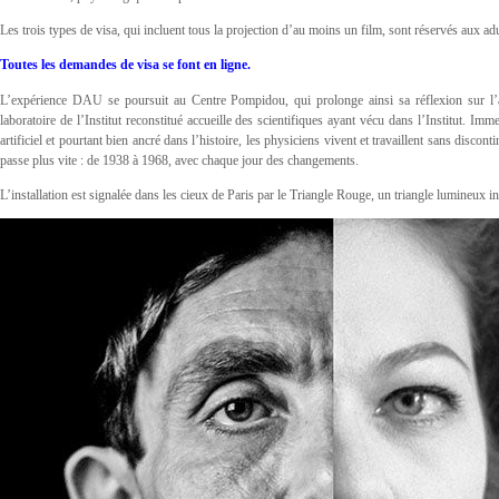
Les trois types de visa, qui incluent tous la projection d’au moins un film, sont réservés aux adu
Toutes les demandes de visa se font en ligne.
L’expérience DAU se poursuit au Centre Pompidou, qui prolonge ainsi sa réflexion sur l’a
laboratoire de l’Institut reconstitué accueille des scientifiques ayant vécu dans l’Institut. Im
artificiel et pourtant bien ancré dans l’histoire, les physiciens vivent et travaillent sans discon
passe plus vite : de 1938 à 1968, avec chaque jour des changements.
L’installation est signalée dans les cieux de Paris par le Triangle Rouge, un triangle lumineux insp