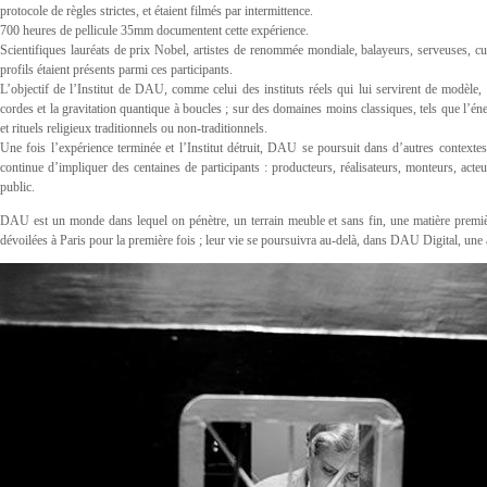
protocole de règles strictes, et étaient filmés par intermittence.
700 heures de pellicule 35mm documentent cette expérience.
Scientifiques lauréats de prix Nobel, artistes de renommée mondiale, balayeurs, serveuses, cuis
profils étaient présents parmi ces participants.
L’objectif de l’Institut de DAU, comme celui des instituts réels qui lui servirent de modèle, é
cordes et la gravitation quantique à boucles ; sur des domaines moins classiques, tels que l’éner
et rituels religieux traditionnels ou non-traditionnels.
Une fois l’expérience terminée et l’Institut détruit, DAU se poursuit dans d’autres contexte
continue d’impliquer des centaines de participants : producteurs, réalisateurs, monteurs, acteu
public.
DAU est un monde dans lequel on pénètre, un terrain meuble et sans fin, une matière premiè
dévoilées à Paris pour la première fois ; leur vie se poursuivra au-delà, dans DAU Digital, une 