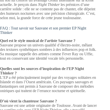
du son lui confère un avantage créatif indéniable sur la scène
actuelle. Je perçois dans
Night Thinker
les prémices d’une
carrière solide : elle ne se contente pas de chanter, elle dépeint
des humeurs nocturnes avec une précision chirurgicale. C’est,
selon moi, la grande force de cette jeune toulousaine.
FAQ : Tout savoir sur Sauvane et son premier EP Night
Thinker
Quel est le style musical de l’artiste Sauvane ?
Sauvane propose un univers qualifié d’électro-noire, mêlant
des textures synthétiques sombres à des influences pop et folk.
Sa musique rappelle des artistes comme Fever Ray ou Uffie,
tout en conservant une identité vocale très personnelle.
Quelles sont les sources d’inspiration de l’EP Night
Thinker ?
L’EP a été principalement inspiré par des voyages solitaires en
Islande et dans l’Ouest américain. Ces paysages sauvages et
fantastiques ont permis à Sauvane de composer des mélodies
oniriques qui traitent de l’errance nocturne et spirituelle.
D’où vient la chanteuse Sauvane ?
Sauvane est une artiste originaire de Toulouse. Avant de lancer
sa carrière solo avec l’EP
Night Thinker
, elle a travaillé