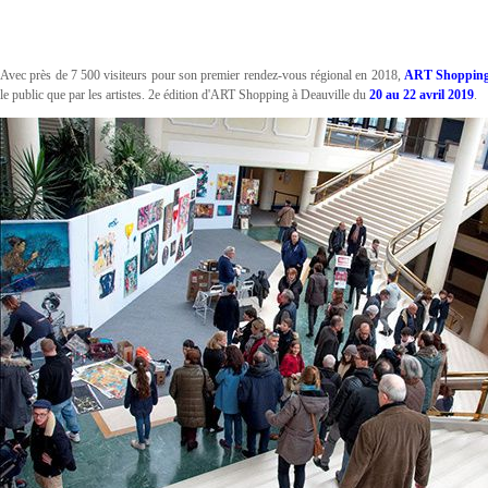
Avec près de 7 500 visiteurs pour son premier rendez-vous régional en 2018,
ART Shopping 
le public que par les artistes. 2e édition d'ART Shopping à Deauville du
20 au 22 avril 2019
.