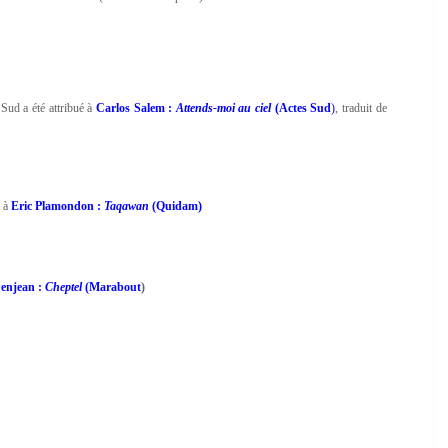
Sud a été attribué à
Carlos Salem :
Attends‐moi au ciel
(Actes Sud
)
, traduit de
é à
Eric Plamondon :
Taqawan
(Quidam)
Denjean :
Cheptel
(Marabout
)