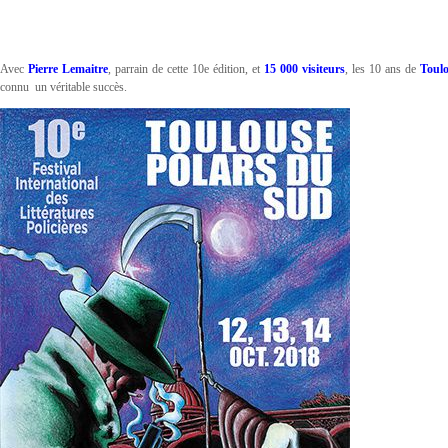
Avec
Pierre Lemaitre
, parrain de cette 10e édition, et
15 000 visiteurs
, les 10 ans de
Toul
connu un véritable succès.