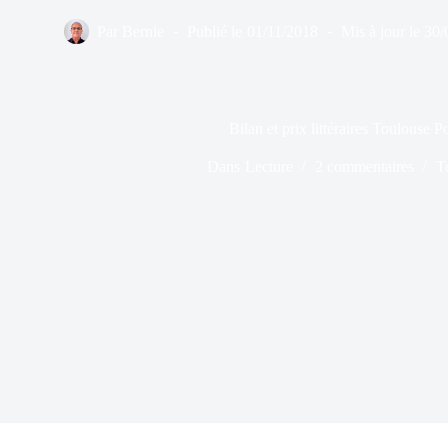
Par
Bernie
Publié le
01/11/2018
Mis à jour le
30/
Bilan et prix littéraires Toulouse 
Dans
Lecture
2 commentaires
T