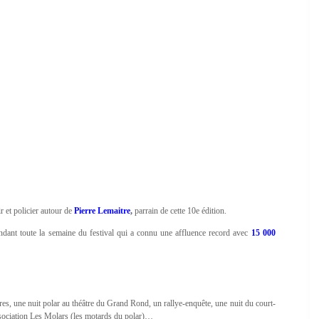
r et policier autour de
Pierre Lemaitre
,
parrain de cette 10e édition.
ndant toute la semaine du festival qui a connu une affluence record avec
15 000
ires, une nuit polar au théâtre du Grand Rond, un rallye‐enquête, une nuit du court‐
ssociation Les Molars (les motards du polar)…