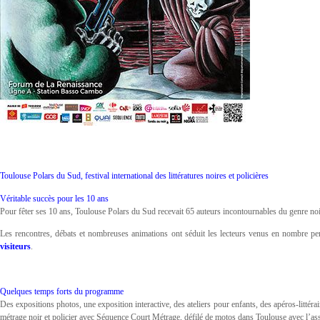
Toulouse Polars du Sud, festival international des littératures noires et policières
Véritable succès pour les 10 ans
Pour fêter ses 10 ans, Toulouse Polars du Sud recevait 65 auteurs incontournables du genre noi
Les rencontres, débats et nombreuses animations ont séduit les lecteurs venus en nombre pe
visiteurs
.
Quelques temps forts du programme
Des expositions photos, une exposition interactive, des ateliers pour enfants, des apéros‐littéra
métrage noir et policier avec Séquence Court Métrage, défilé de motos dans Toulouse avec l’a