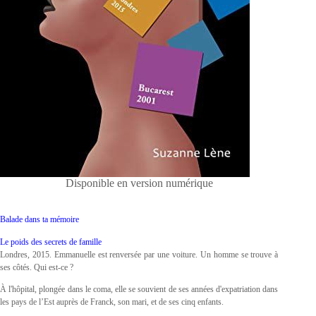
Disponible en version numérique
Balade dans ta mémoire
Le poids des secrets de famille
Londres, 2015. Emmanuelle est renversée par une voiture. Un homme se trouve à
ses côtés. Qui est-ce ?
À l'hôpital, plongée dans le coma, elle se souvient de ses années d'expatriation dans
les pays de l’Est auprès de Franck, son mari, et de ses cinq enfants.