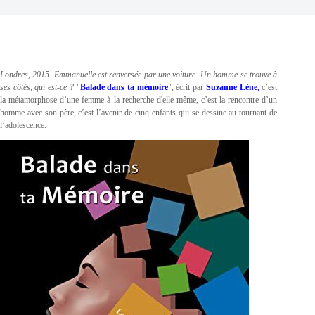
Londres, 2015. Emmanuelle est renversée par une voiture. Un homme se trouve à
ses côtés, qui est-ce ?
"
Balade dans ta mémoire
", écrit par
Suzanne Lène,
c’est
la métamorphose d’une femme à la recherche d'elle-même, c’est la rencontre d’un
homme avec son père, c’est l’avenir de cinq enfants qui se dessine au tournant de
l’adolescence.