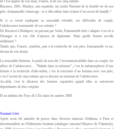
de l’Est auprès de son mari, Franck, et de ses cinq enfants.
Bucarest, 2001. Marilyn, une expatriée, lui confie l'histoire de la double vie de son
père. Emmanuelle s'interroge : et si elle-même était victime d’un secret de famille ?
Et si ce secret expliquait sa sensualité refoulée, ses difficultés de couple,
l’adolescence tourmentée de ses enfants ?
De Bucarest à Budapest, en passant par Sofia, Emmanuelle doit s’adapter à sa vie à
l'étranger et à son rôle d’épouse de diplomate. Mais quelle femme est-elle
réellement ?
Tandis que, Franck, orphelin, part à la recherche de son père, Emmanuelle va au-
devant de son destin.
La sensualité féminine, le poids du non-dit, l’incommunicabilité dans un couple, les
affres de l’adolescence… "Balade dans ta mémoire", c’est la métamorphose d’une
femme à la recherche d'elle-même, c’est la rencontre d’un homme avec son père,
c’est l’avenir de cinq enfants qui se dessine au tournant de l’adolescence.
Au-delà, c'est le désarroi des femmes expatriées quand elles se retrouvent
dépendantes de leur conjoint.
Et un tableau des Pays de L'Est dans les années 2000.
Suzanne Lène
Après avoir été attachée de presse dans diverses maisons d'éditions à Paris et
documentaliste au Wildenstein Institute (catalogue raisonné Maurice de Vlaminck),