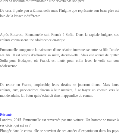
Alors sa décision est irrévocable : il ne reverra pas son père.
De cela, il parle peu à Emmanuelle mais l'énigme que représente son beau-père est
loin de la laisser indifférente.
Après Bucarest, Emmanuelle suit Franck à Sofia. Dans la capitale bulgare, ses
enfants connaissent une adolescence erratique.
Emmanuelle soupçonne la naissance d'une relation incestueuse entre sa fille l'un de
ses fils. Il est temps d’affronter sa mère, décide-t-elle. Mais elle attend de quitter
Sofia pour Budapest, où Franck est muté, pour enfin lever le voile sur son
adolescence.
De retour en France, implacable, leurs destins se joueront d’eux. Mais leurs
enfants, eux, parviendront chacun à leur manière, à se frayer un chemin vers le
monde adulte. Un futur qui s’éclaircit dans l’appendice du roman.
Résumé
Londres, 2015. Emmanuelle est renversée par une voiture. Un homme se trouve à
ses côtés, qui est-ce ?
Plongée dans le coma, elle se souvient de ses années d’expatriation dans les pays