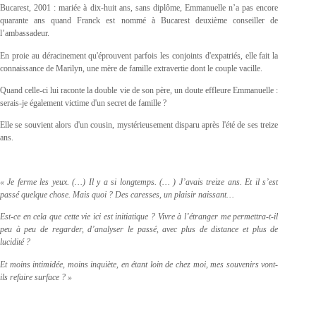
Bucarest, 2001 : mariée à dix-huit ans, sans diplôme, Emmanuelle n’a pas encore
quarante ans quand Franck est nommé à Bucarest deuxième conseiller de
l’ambassadeur.
En proie au déracinement qu'éprouvent parfois les conjoints d'expatriés, elle fait la
connaissance de Marilyn, une mère de famille extravertie dont le couple vacille.
Quand celle-ci lui raconte la double vie de son père, un doute effleure Emmanuelle :
serais-je également victime d'un secret de famille ?
Elle se souvient alors d'un cousin, mystérieusement disparu après l'été de ses treize
ans.
« Je ferme les yeux. (…) Il y a si longtemps. (… ) J’avais treize ans. Et il s’est
passé quelque chose. Mais quoi ? Des caresses, un plaisir naissant…
Est-ce en cela que cette vie ici est initiatique ? Vivre à l’étranger me permettra-t-il
peu à peu de regarder, d’analyser le passé, avec plus de distance et plus de
lucidité ?
Et moins intimidée, moins inquiète, en étant loin de chez moi, mes souvenirs vont-
ils refaire surface ? »