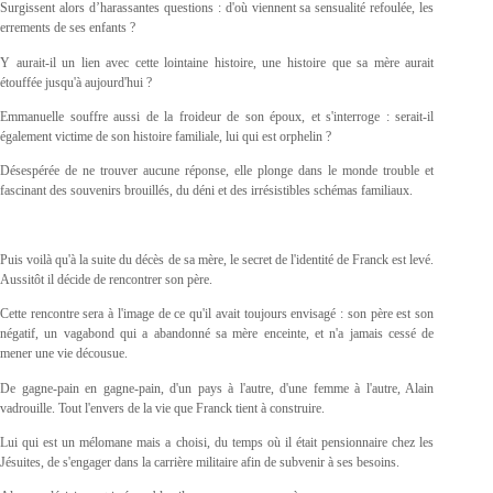
Surgissent alors d’harassantes questions : d'où viennent sa sensualité refoulée, les
errements de ses enfants ?
Y aurait-il un lien avec cette lointaine histoire, une histoire que sa mère aurait
étouffée jusqu'à aujourd'hui ?
Emmanuelle souffre aussi de la froideur de son époux, et s'interroge : serait-il
également victime de son histoire familiale, lui qui est orphelin ?
Désespérée de ne trouver aucune réponse, elle plonge dans le monde trouble et
fascinant des souvenirs brouillés, du déni et des irrésistibles schémas familiaux.
Puis voilà qu'à la suite du décès de sa mère, le secret de l'identité de Franck est levé.
Aussitôt il décide de rencontrer son père.
Cette rencontre sera à l'image de ce qu'il avait toujours envisagé : son père est son
négatif, un vagabond qui a abandonné sa mère enceinte, et n'a jamais cessé de
mener une vie décousue.
De gagne-pain en gagne-pain, d'un pays à l'autre, d'une femme à l'autre, Alain
vadrouille. Tout l'envers de la vie que Franck tient à construire.
Lui qui est un mélomane mais a choisi, du temps où il était pensionnaire chez les
Jésuites, de s'engager dans la carrière militaire afin de subvenir à ses besoins.