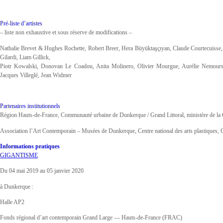
Pré-liste d’artistes
– liste non exhaustive et sous réserve de modifications –
Nathalie Brevet & Hughes Rochette, Robert Breer, Hera Büyüktaşçıyan, Claude Courtecuisse,
Gilardi, Liam Gillick,
Piotr Kowalski, Donovan Le Coadou, Anita Molinero, Olivier Mourgue, Aurélie Nemours,
Jacques Villeglé, Jean Widmer
Partenaires institutionnels
Région Hauts-de-France, Communauté urbaine de Dunkerque / Grand Littoral, ministère de l
Association l’Art Contemporain – Musées de Dunkerque, Centre national des arts plastiques, 
Informations pratiques
GIGANTISME
Du 04 mai 2019 au 05 janvier 2020
à Dunkerque :
Halle AP2
Fonds régional d’art contemporain Grand Large — Hauts-de-France (FRAC)