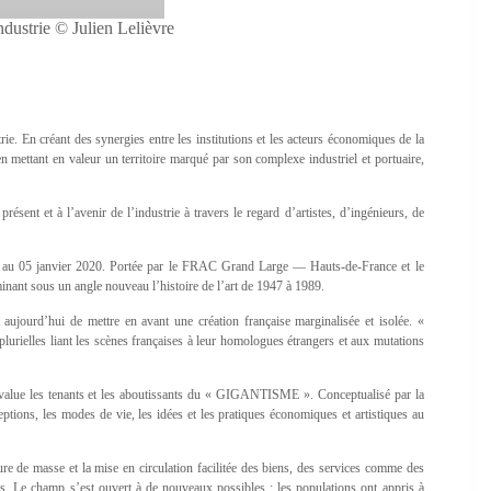
ustrie © Julien Lelièvre
strie. En créant des synergies entre les institutions et les acteurs économiques de la
n mettant en valeur un territoire marqué par son complexe industriel et portuaire,
résent et à l’avenir de l’industrie à travers le regard d’artistes, d’ingénieurs, de
9 au 05 janvier 2020. Portée par le FRAC Grand Large — Hauts-de-France et le
ant sous un angle nouveau l’histoire de l’art de 1947 à 1989.
t aujourd’hui de mettre en avant une création française marginalisée et isolée. «
ielles liant les scènes françaises à leur homologues étrangers et aux mutations
 évalue les tenants et les aboutissants du « GIGANTISME ». Conceptualisé par la
ptions, les modes de vie, les idées et les pratiques économiques et artistiques au
re de masse et la mise en circulation facilitée des biens, des services comme des
s. Le champ s’est ouvert à de nouveaux possibles : les populations ont appris à