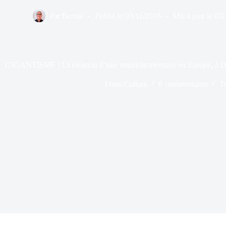
Par
Bernie
Publié le
03/11/2018
Mis à jour le
03/
GIGANTISME | La création d’une nouvelle triennale en Europe, à D
Dans
Culture
6 commentaires
T