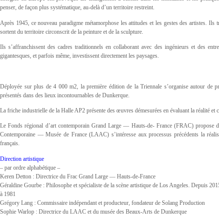
penser, de façon plus systématique, au-delà d’un territoire restreint.
Après 1945, ce nouveau paradigme métamorphose les attitudes et les gestes des artistes. Ils 
sortent du territoire circonscrit de la peinture et de la sculpture.
Ils s’affranchissent des cadres traditionnels en collaborant avec des ingénieurs et des ent
gigantesques, et parfois même, investissent directement les paysages.
Déployée sur plus de 4 000 m2, la première édition de la Triennale s’organise autour de pro
présentés dans des lieux incontournables de Dunkerque.
La friche industrielle de la Halle AP2 présente des œuvres démesurées en évaluant la réalité et ce
Le Fonds régional d’art contemporain Grand Large — Hauts-de- France (FRAC) propose d’ex
Contemporaine — Musée de France (LAAC) s’intéresse aux processus précédents la réalisati
français.
Direction artistique
– par ordre alphabétique –
Keren Detton : Directrice du Frac Grand Large — Hauts-de-France
Géraldine Gourbe : Philosophe et spécialiste de la scène artistique de Los Angeles. Depuis 2015
à 1981
Grégory Lang : Commissaire indépendant et producteur, fondateur de Solang Production
Sophie Warlop : Directrice du LAAC et du musée des Beaux-Arts de Dunkerque