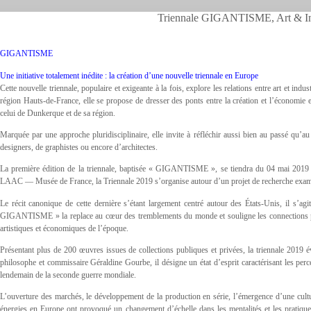
Triennale GIGANTISME, Art & Ind
GIGANTISME
Une initiative totalement inédite : la création d’une nouvelle triennale en Europe
Cette nouvelle triennale, populaire et exigeante à la fois, explore les relations entre art et indu
région Hauts-de-France, elle se propose de dresser des ponts entre la création et l’économie e
celui de Dunkerque et de sa région.
Marquée par une approche pluridisciplinaire, elle invite à réfléchir aussi bien au passé qu’au p
designers, de graphistes ou encore d’architectes.
La première édition de la triennale, baptisée « GIGANTISME », se tiendra du 04 mai 201
LAAC — Musée de France, la Triennale 2019 s’organise autour d’un projet de recherche examin
Le récit canonique de cette dernière s’étant largement centré autour des États-Unis, il s’agi
GIGANTISME » la replace au cœur des tremblements du monde et souligne les connections plur
artistiques et économiques de l’époque.
Présentant plus de 200 œuvres issues de collections publiques et privées, la triennale 2019
philosophe et commissaire Géraldine Gourbe, il désigne un état d’esprit caractérisant les perce
lendemain de la seconde guerre mondiale.
L’ouverture des marchés, le développement de la production en série, l’émergence d’une cultu
énergies en Europe ont provoqué un changement d’échelle dans les mentalités et les pratique