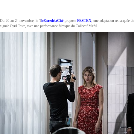
Du 20 au 24 novembre, le T
héâtredelaCité
propose
FESTEN
, une adaptation remarquée d
signée Cyril Teste, avec une performance filmique du Collectif MxM.