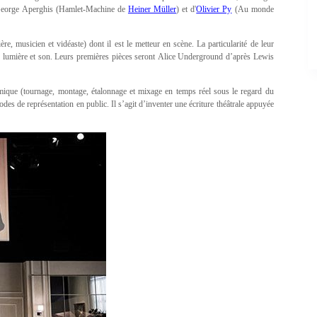
de George Aperghis (Hamlet-Machine de
Heiner Müller
) et d'
Olivier Py
(Au monde
e, musicien et vidéaste) dont il est le metteur en scène. La particularité de leur
mages, lumière et son. Leurs premières pièces seront Alice Underground d’après Lewis
lmique (tournage, montage, étalonnage et mixage en temps réel sous le regard du
des de représentation en public. Il s’agit d’inventer une écriture théâtrale appuyée