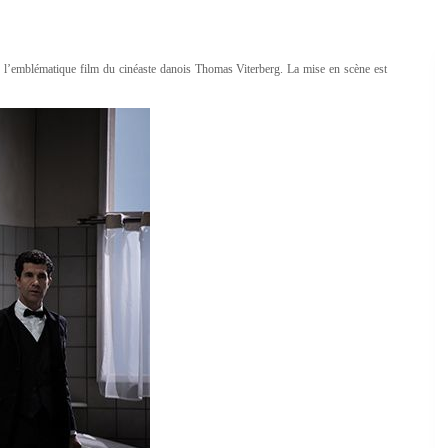
e l’emblématique film du cinéaste danois Thomas Viterberg. La mise en scène est