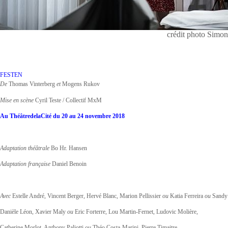
crédit photo Simon
FESTEN
De
Thomas Vinterberg
et
Mogens Rukov
Mise en scène
Cyril Teste / Collectif MxM
Au ThéâtredelaCité du 20 au 24 novembre 2018
Adaptation théâtrale
Bo Hr. Hansen
Adaptation française
Daniel Benoin
Avec
Estelle André, Vincent Berger, Hervé Blanc, Marion Pellissier
ou
Katia Ferreira
ou
Sandy 
Danièle Léon, Xavier Maly
ou
Eric Forterre, Lou Martin-Fernet, Ludovic Molière,
Catherine Morlot, Anthony Paliotti
ou
Théo Costa-Marini, Pierre Timaitre,