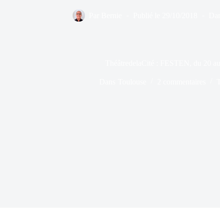
Par
Bernie
Publié le
29/10/2018
Da
ThéâtredelaCité : FESTEN, du 20 a
Dans
Toulouse
2 commentaires
T