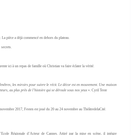
or. La pièce a déjà commencé en dehors du plateau.
 secrets.
rente ici à un repas de famille où Christian va faire éclater la vérité.
fenêtres, les miroirs pour suivre le récit. Le décor est en mouvement. Une maison
cteurs, au plus près de l’histoire qui se déroule sous nos yeux
». Cyril Teste
n novembre 2017, Festen est joué du 20 au 24 novembre au ThéâtredelaCité.
l’Ecole Régionale d’Acteur de Cannes. Attiré par la mise en scène, il intègre