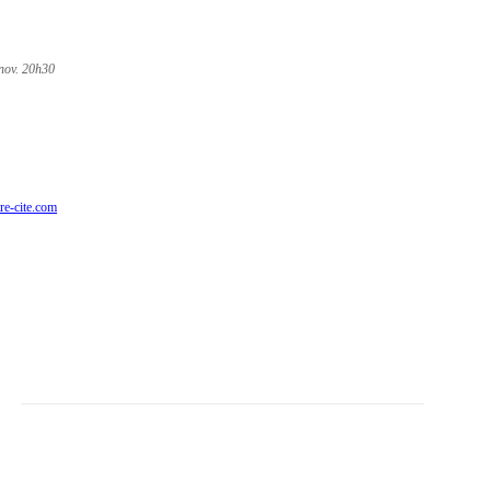
 nov. 20h30
re-cite.com