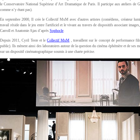
le Conservatoire National Supérieur d’Art Dramatique de Paris. Il participe aux ateliers 
comme n’y étant pas).
En septembre 2000, Il crée le Collectif MxM avec d'autres artistes (comédiens, créateur lumièr
travail réside dans le jeu entre l'artificiel et le vivant au travers de dispositifs associant i
Carroll et Anatomie Ajax d’après
Sophocle
.
Depuis 2011, Cyril Teste et le
Collectif MxM
, travaillent sur le concept de performance fi
public). Ils mènent ainsi des laboratoires autour de la question du cinéma éphémère et de ses mo
sur un dispositif cinématographique soumis à une charte précise.