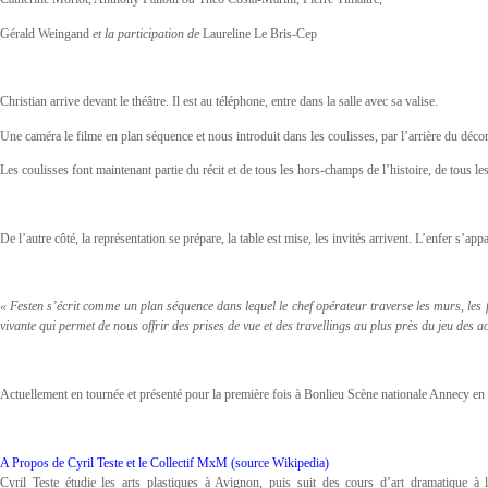
Gérald Weingand
et la participation de
Laureline Le Bris-Cep
Christian arrive devant le théâtre. Il est au téléphone, entre dans la salle avec sa valise.
Une caméra le filme en plan séquence et nous introduit dans les coulisses, par l’arrière du déc
Les coulisses font maintenant partie du récit et de tous les hors-champs de l’histoire, de tous les
De l’autre côté, la représentation se prépare, la table est mise, les invités arrivent. L’enfer s’appa
« Festen s’écrit comme un plan séquence dans lequel le chef opérateur traverse les murs, les 
vivante qui permet de nous offrir des prises de vue et des travellings au plus près du jeu des a
Actuellement en tournée et présenté pour la première fois à Bonlieu Scène nationale Annecy e
A Propos de Cyril Teste et le Collectif MxM (source Wikipedia)
Cyril Teste étudie les arts plastiques à Avignon, puis suit des cours d’art dramatique à 