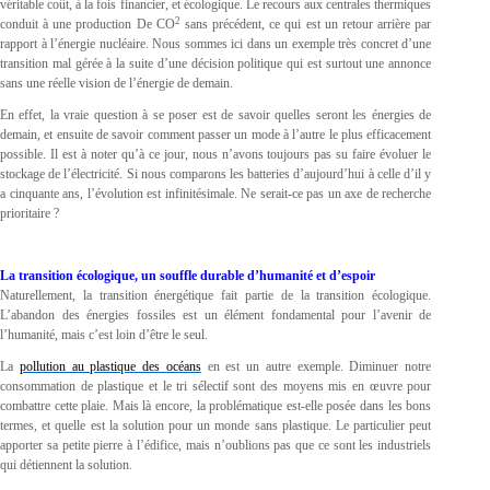
véritable coût, à la fois financier, et écologique. Le recours aux centrales thermiques
2
conduit à une production De CO
sans précédent, ce qui est un retour arrière par
rapport à l’énergie nucléaire. Nous sommes ici dans un exemple très concret d’une
transition mal gérée à la suite d’une décision politique qui est surtout une annonce
sans une réelle vision de l’énergie de demain.
En effet, la vraie question à se poser est de savoir quelles seront les énergies de
demain, et ensuite de savoir comment passer un mode à l’autre le plus efficacement
possible. Il est à noter qu’à ce jour, nous n’avons toujours pas su faire évoluer le
stockage de l’électricité. Si nous comparons les batteries d’aujourd’hui à celle d’il y
a cinquante ans, l’évolution est infinitésimale. Ne serait-ce pas un axe de recherche
prioritaire ?
La transition écologique, un souffle durable d’humanité et d’espoir
Naturellement, la transition énergétique fait partie de la transition écologique.
L’abandon des énergies fossiles est un élément fondamental pour l’avenir de
l’humanité, mais c’est loin d’être le seul.
La
pollution au plastique des océans
en est un autre exemple. Diminuer notre
consommation de plastique et le tri sélectif sont des moyens mis en œuvre pour
combattre cette plaie. Mais là encore, la problématique est-elle posée dans les bons
termes, et quelle est la solution pour un monde sans plastique. Le particulier peut
apporter sa petite pierre à l’édifice, mais n’oublions pas que ce sont les industriels
qui détiennent la solution.