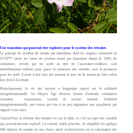
Une transition qui pourrait être explosive pour le système des retraites
Le principe du système de retraite par répartition, dont les origines remontent au
ème
XVII
siècle, les bases du système actuel par répartition datant de 1945, les
cotisations, versées par les actifs au titre de l’assurance-vieillesse, sont
immédiatement utilisées pour payer les pensions des retraités, avec la promesse
pour les actifs d’avoir à leur tour une pension le jour où ils auront pu faire valoir
leur droit à la retraite.
Historiquement, la vie des anciens a longtemps reposé sur la solidarité
intergénérationnelle. Au Moyen Âge diverses formes d'entraide volontaires
existaient : corporations, sociétés de secours mutuels. Solidarité
intergénérationnelle, une vision qui vise à ne pas stigmatiser une population par
rapport à une autre.
Aujourd’hui
, la réforme des retraites est sur la table, et c’est un sujet très sensible
qui pourrait devenir explosif. La volonté, noble peut être, de simplifier les quelque
600 régimes de retraite est une chose, miser exclusivement sur la valorisation des