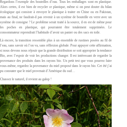
Regardons l’exemple des bouteilles d’eau. Tous les emballages sont en plastique.
Alors certes, il est bien de recycler ce plastique, même si on peut douter du bilan
écologique qui consiste à envoyer le plastique à traiter en Chine ou en Pakistan,
mais au final, ne faudrait-il pas revenir à un système de bouteille en verre avec un
système de consigne ? Le problème serait traité à la source, il en est de même pour
les poches en plastique, qui pourraient être totalement supprimées. Le
consommateur reprendrait l’habitude d’avoir un panier ou des sacs en toile.
Là encore, la transition ressemble plus à un ensemble de rustines posées au fil de
l’eau, sans savoir où l’on va, sans réflexion globale. Pour appuyer cette affirmation,
si nous devons nous réjouir que la grande distribution se soit approprier la tendance
Bio, avec l’espoir de voir les productions changer. Il est intéressant de regarder la
provenance des produits dans les rayons bio. Un petit test que vous pourrez faire
vous-même, regardez la provenance du miel proposé dans le rayon bio. Cet été j’ai
pu constater que le miel provenait d’Amérique du sud…
Chassez le naturel, il revient au galop !